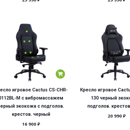
есло игровое Cactus CS-CHR-
Кресло игровое Cact
0112BL-M с вибромассажем
130 черный экок
черный экокожа с подголов.
подголов. крестов
крестов. черный
20 990
₽
16 900
₽