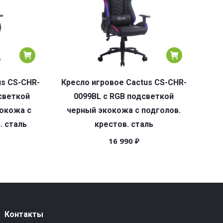
us CS-CHR-
Кресло игровое Cactus CS-CHR-
светкой
0099BL с RGB подсветкой
окожа с
черный экокожа с подголов.
. сталь
крестов. сталь
16 990
₽
Контакты