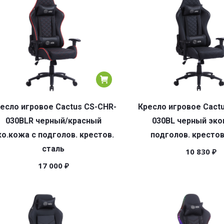
есло игровое Cactus CS-CHR-
Кресло игровое Cact
030BLR черный/красный
030BL черный эко
ко.кожа с подголов. крестов.
подголов. крестов
сталь
10 830
₽
17 000
₽