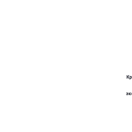
Кр
эк