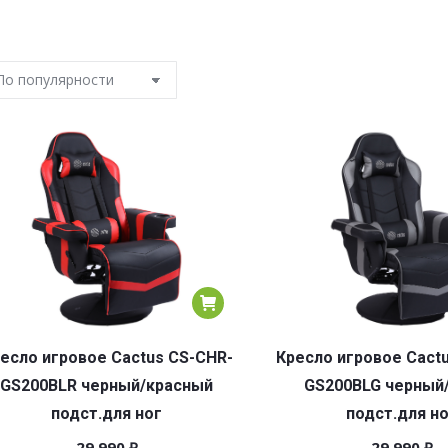
есло игровое Cactus CS-CHR-
Кресло игровое Cact
GS200BLR черный/красный
GS200BLG черный
подст.для ног
подст.для н
29 990
₽
29 990
₽