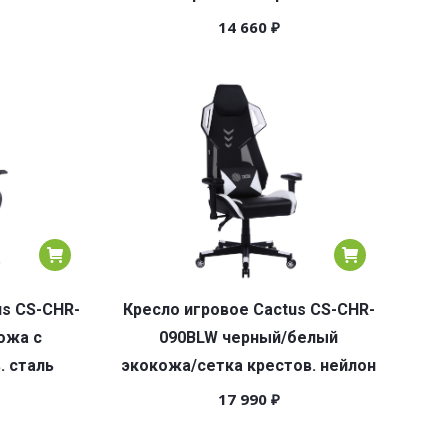
14 660
₽
us CS-CHR-
Кресло игровое Cactus CS-CHR-
ожа с
090BLW черный/белый
. сталь
экокожа/сетка крестов. нейлон
17 990
₽