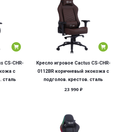
us CS-CHR-
Кресло игровое Cactus CS-CHR-
кожа с
0112BR коричневый экокожа с
. сталь
подголов. крестов. сталь
23 990
₽