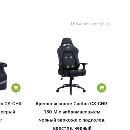
Сортировк
Показаны все (15)
по
популярн
us CS-CHR-
Кресло игровое Cactus CS-CHR-
/серый
130-M с вибромассажем
ог
черный экокожа с подголов.
крестов. черный