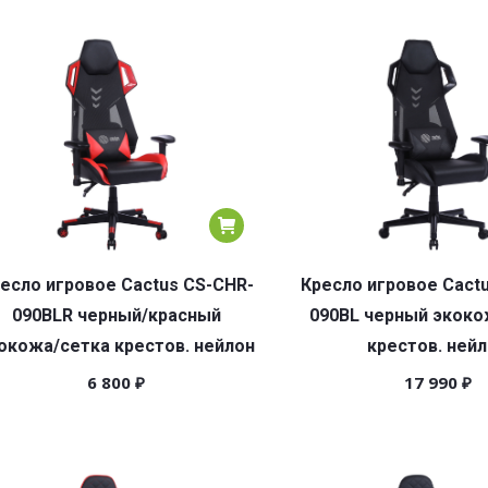
есло игровое Cactus CS-CHR-
Кресло игровое Cact
090BLR черный/красный
090BL черный экоко
окожа/сетка крестов. нейлон
крестов. ней
6 800
₽
17 990
₽