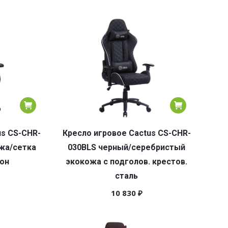
us CS-CHR-
Кресло игровое Cactus CS-CHR-
жа/сетка
030BLS черный/серебристый
лон
экокожа с подголов. крестов.
сталь
10 830
₽