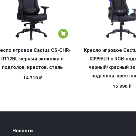
есло игровое Cactus CS-CHR-
Кресло игровое Cact
0112BL черный экокожа с
0099BLR с RGB-под
подголов. крестов. сталь
черный/красный эк
подголов. крестов
14 310
₽
15 990
₽
Новости