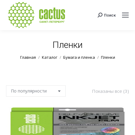
Поиск
Поиск:
Пленки
Вы здесь:
Главная
Каталог
Бумага и пленка
Пленки
Со
Показаны все (3)
по
по