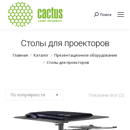
Поиск
Поиск:
Столы для проекторов
Вы здесь:
Главная
Каталог
Презентационное оборудование
Столы для проекторов
Со
Показаны все (2)
по
по