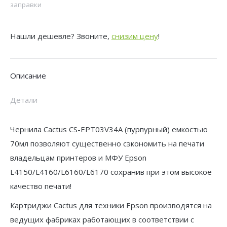
заправки
EPT03V34A
101M
Нашли дешевле? Звоните,
снизим цену
!
C13T03V34A
пурпурный
70мл
Описание
для
Epson
Детали
L4150/L4160/L6160/L6170
Чернила Cactus CS-EPT03V34A (пурпурный) емкостью
70мл позволяют существенно сэкономить на печати
владельцам принтеров и МФУ Epson
L4150/L4160/L6160/L6170 сохранив при этом высокое
качество печати!
Картриджи Cactus для техники Epson производятся на
ведущих фабриках работающих в соответствии с