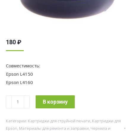
180
₽
Совместимость:
Epson L4150
Epson L4160
Количество
В корзину
товара
Чернила
Категории:
Картриджи для струйной печати
,
Картриджи для
Cactus
Epson
,
Материалы для ремонта и заправки
,
Чернила и
CS-