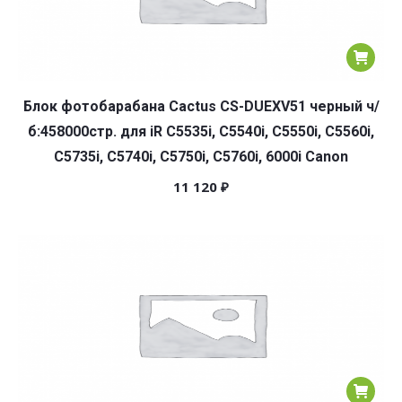
Блок фотобарабана Cactus CS-DUEXV51 черный ч/
б:458000стр. для iR C5535i, C5540i, C5550i, C5560i,
C5735i, C5740i, C5750i, C5760i, 6000i Canon
11 120
₽