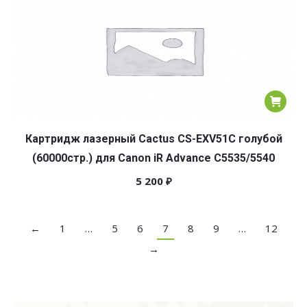
Картридж лазерный Cactus CS-EXV51C голубой
(60000стр.) для Canon iR Advance C5535/5540
5 200
₽
←
1
…
5
6
7
8
9
…
12
→