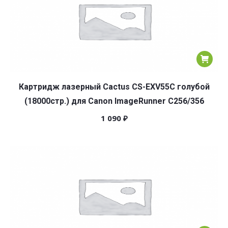
Картридж лазерный Cactus CS-EXV55C голубой
(18000стр.) для Canon ImageRunner C256/356
1 090
₽