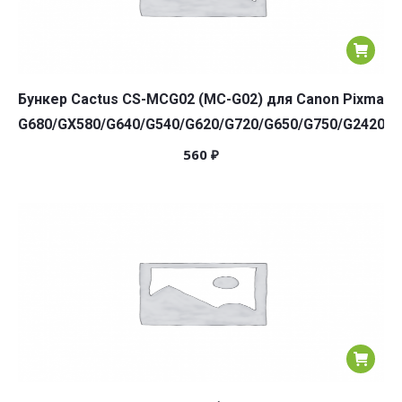
Бункер Cactus CS-MCG02 (MC-G02) для Canon Pixma
G680/GX580/G640/G540/G620/G720/G650/G750/G2420
560
₽