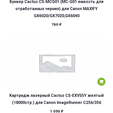
Бункер Cactus CS-MCG01 (MC-G01 емкость для
отработанных чернил) для Canon MAXIFY
GX6020/GX7020;GX6040
760
₽
Картридж лазерный Cactus CS-EXV55Y желтый
(18000стр.) для Canon ImageRunner C256/356
1 090
₽