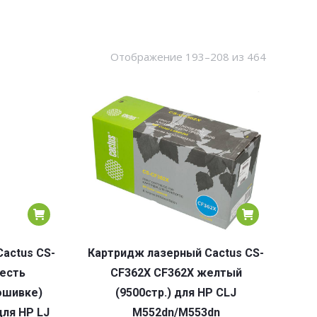
Сортировк
Отображение 193–208 из 464
по
популярн
actus CS-
Картридж лазерный Cactus CS-
(есть
CF362X CF362X желтый
ошивке)
(9500стр.) для HP CLJ
для HP LJ
M552dn/M553dn