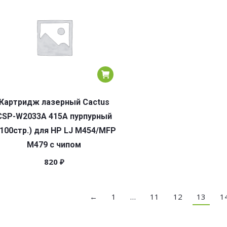
Картридж лазерный Cactus
CSP-W2033A 415A пурпурный
2100стр.) для HP LJ M454/MFP
M479 с чипом
820
₽
←
1
…
11
12
13
1