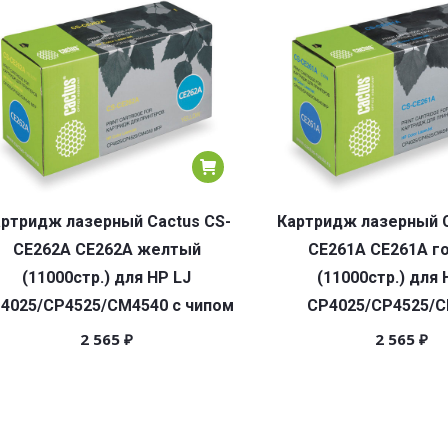
ртридж лазерный Cactus CS-
Картридж лазерный C
CE262A CE262A желтый
CE261A CE261A г
(11000стр.) для HP LJ
(11000стр.) для 
4025/CP4525/CM4540 с чипом
CP4025/CP4525/
2 565
₽
2 565
₽