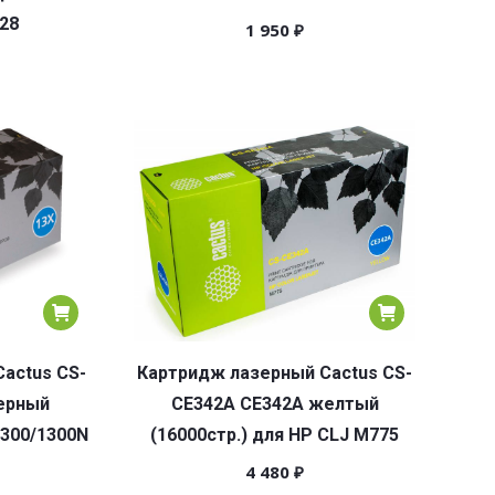
28
1 950
₽
actus CS-
Картридж лазерный Cactus CS-
ерный
CE342A CE342A желтый
1300/1300N
(16000стр.) для HP CLJ M775
4 480
₽