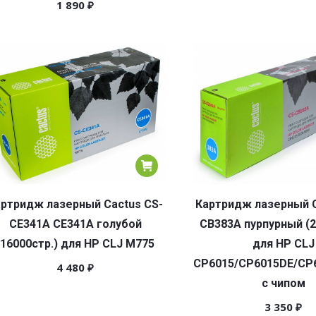
1 890
₽
ртридж лазерный Cactus CS-
Картридж лазерный C
CE341A CE341A голубой
CB383A пурпурный (2
(16000стр.) для HP CLJ M775
для HP CLJ
CP6015/CP6015DE/CP
4 480
₽
с чипом
3 350
₽