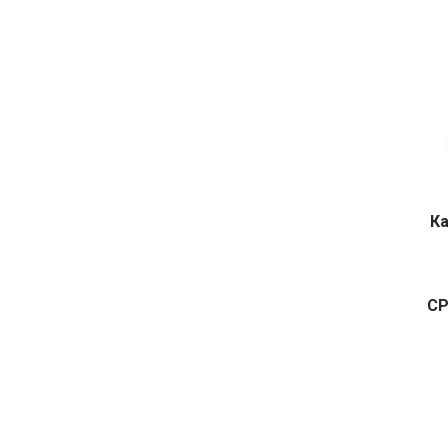
Ка
CP