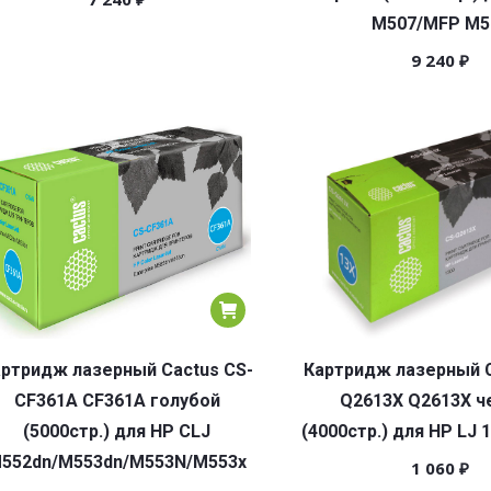
M507/MFP M5
9 240
₽
ртридж лазерный Cactus CS-
Картридж лазерный C
CF361A CF361A голубой
Q2613X Q2613X ч
(5000стр.) для HP CLJ
(4000стр.) для HP LJ 
552dn/M553dn/M553N/M553x
1 060
₽