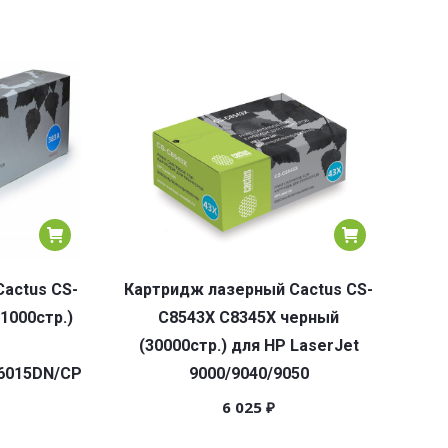
actus CS-
Картридж лазерный Cactus CS-
1000стр.)
C8543X С8345X черный
(30000стр.) для HP LaserJet
6015DN/CP6015N/CP6015X/CP6015XH/CM6030/CM6040
9000/9040/9050
6 025
₽