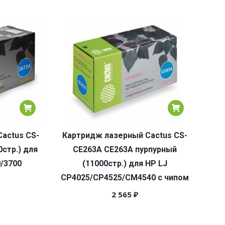
actus CS-
Картридж лазерный Cactus CS-
стр.) для
CE263A CE263A пурпурный
0/3700
(11000стр.) для HP LJ
CP4025/CP4525/CM4540 с чипом
2 565
₽