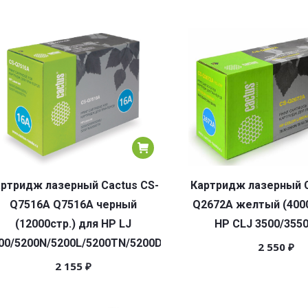
ртридж лазерный Cactus CS-
Картридж лазерный C
Q7516A Q7516A черный
Q2672A желтый (4000
(12000стр.) для HP LJ
HP CLJ 3500/355
00/5200N/5200L/5200TN/5200DTN
2 550
₽
2 155
₽