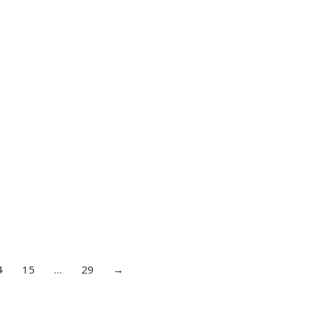
4
15
…
29
→