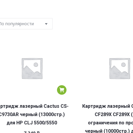
ртридж лазерный Cactus CS-
Картридж лазерный C
C9730AR черный (13000стр.)
CF289X CF289X 
для HP CLJ 5500/5550
ограничения по пр
черный (10000стр.) 
7 240
₽