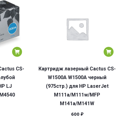
actus CS-
Картридж лазерный Cactus CS-
олубой
W1500A W1500A черный
HP LJ
(975стр.) для HP LaserJet
CM4540
M111a/M111w/MFP
M141a/M141W
600
₽