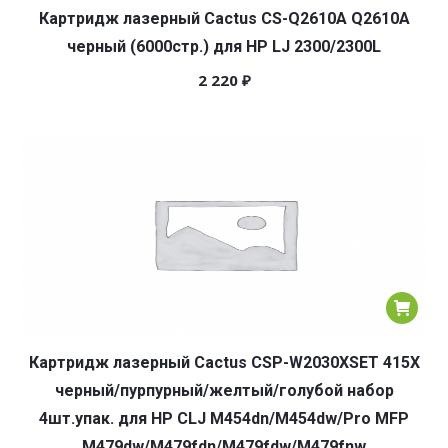
Картридж лазерный Cactus CS-Q2610A Q2610A
черный (6000стр.) для HP LJ 2300/2300L
2 220
₽
Картридж лазерный Cactus CSP-W2030XSET 415X
черный/пурпурный/желтый/голубой набор
4шт.упак. для HP CLJ M454dn/M454dw/Pro MFP
M479dw/M479fdn/M479fdw/M479fnw