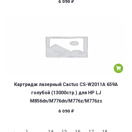
6 090
₽
Картридж лазерный Cactus CS-W2011A 659A
голубой (13000стр.) для HP LJ
M856dn/M776dn/M776z/M776zs
6 090
₽
←
1
…
14
15
16
17
18
…