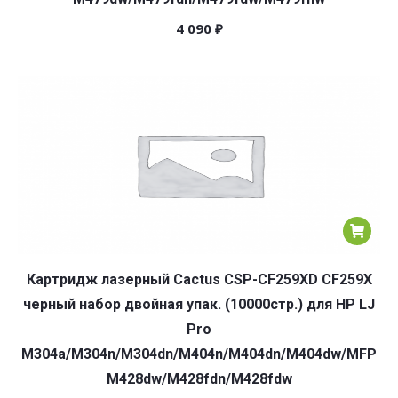
4 090
₽
Картридж лазерный Cactus CSP-CF259XD CF259X
черный набор двойная упак. (10000стр.) для HP LJ
Pro
M304a/M304n/M304dn/M404n/M404dn/M404dw/MFP
M428dw/M428fdn/M428fdw