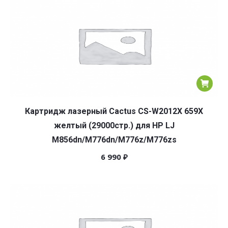
Картридж лазерный Cactus CS-W2012X 659X
желтый (29000стр.) для HP LJ
M856dn/M776dn/M776z/M776zs
6 990
₽