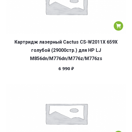
Картридж лазерный Cactus CS-W2011X 659X
голубой (29000стр.) для HP LJ
M856dn/M776dn/M776z/M776zs
6 990
₽