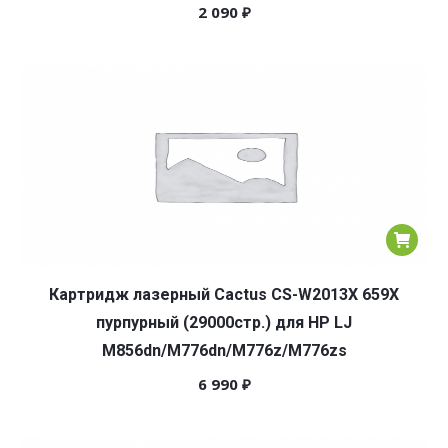
2 090
₽
Картридж лазерный Cactus CS-W2013X 659X
пурпурный (29000стр.) для HP LJ
M856dn/M776dn/M776z/M776zs
6 990
₽