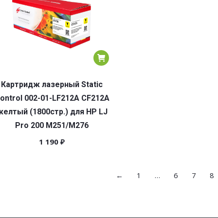
Картридж лазерный Static
ontrol 002-01-LF212A CF212A
желтый (1800стр.) для HP LJ
Pro 200 M251/M276
1 190
₽
←
1
…
6
7
8