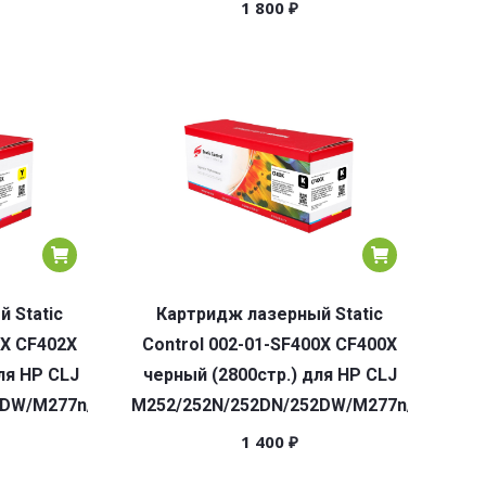
1 800
₽
 Static
Картридж лазерный Static
2X CF402X
Control 002-01-SF400X CF400X
ля HP CLJ
черный (2800стр.) для HP CLJ
2DW/M277n/M277DW
M252/252N/252DN/252DW/M277n/M277DW
1 400
₽