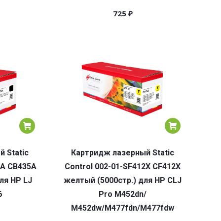
725
₽
 Static
Картридж лазерный Static
5A CB435A
Control 002-01-SF412X CF412X
ля HP LJ
желтый (5000стр.) для HP CLJ
6
Pro M452dn/
M452dw/M477fdn/M477fdw