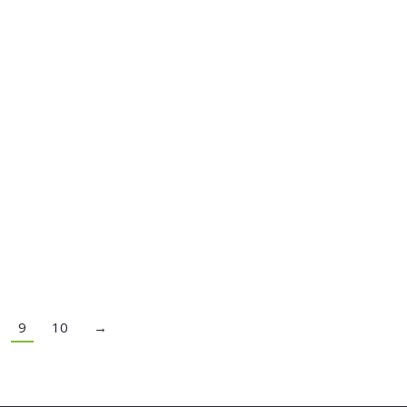
9
10
→