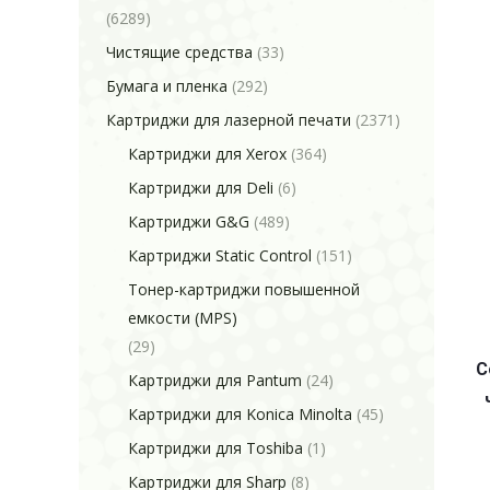
(6289)
Чистящие средства
(33)
Бумага и пленка
(292)
Картриджи для лазерной печати
(2371)
Картриджи для Xerox
(364)
Картриджи для Deli
(6)
Картриджи G&G
(489)
Картриджи Static Control
(151)
Тонер-картриджи повышенной
емкости (MPS)
(29)
C
Картриджи для Pantum
(24)
Картриджи для Konica Minolta
(45)
Картриджи для Toshiba
(1)
Картриджи для Sharp
(8)