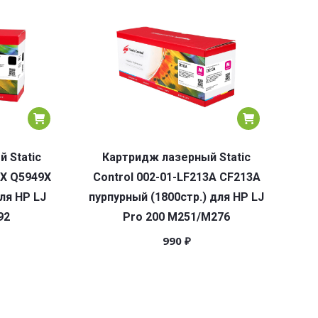
 Static
Картридж лазерный Static
9X Q5949X
Control 002-01-LF213A CF213A
ля HP LJ
пурпурный (1800стр.) для HP LJ
92
Pro 200 M251/M276
990
₽