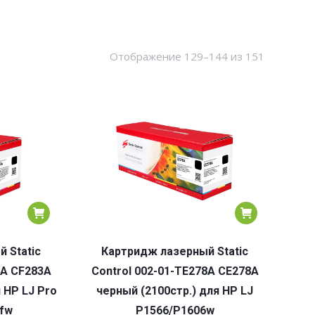
Сортировк
Отображение 129–144 из 151
по
популярн
 Static
Картридж лазерный Static
3A CF283A
Control 002-01-TE278A CE278A
 HP LJ Pro
черный (2100стр.) для HP LJ
fw
P1566/P1606w