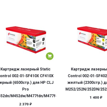
Картридж лазерный Static
Картридж лазерный
ontrol 002-01-SF410X CF410X
Control 002-01-SF40
ерный (6500стр.) для HP CLJ
желтый (2300стр.) д
Pro
M252/252N/252DN/25
52dn/M452dw/M477fdn/M477fdw
1 400
₽
2 370
₽