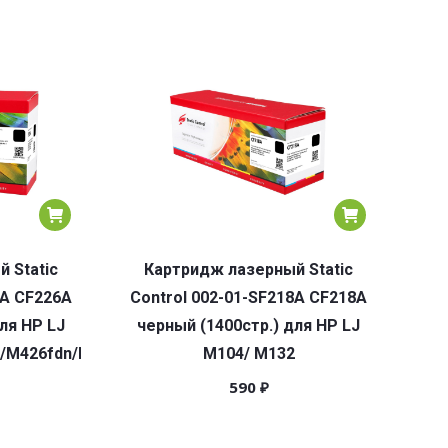
 Static
Картридж лазерный Static
6A CF226A
Control 002-01-SF218A CF218A
ля HP LJ
черный (1400стр.) для HP LJ
/M426fdn/M426fdw
M104/ M132
590
₽