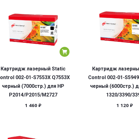
Картридж лазерный Static
Картридж лазерный
ontrol 002-01-S7553X Q7553X
Control 002-01-S594
черный (7000стр.) для HP
черный (6000стр.) д
P2014/P2015/M2727
1320/3390/33
1 460
₽
1 120
₽