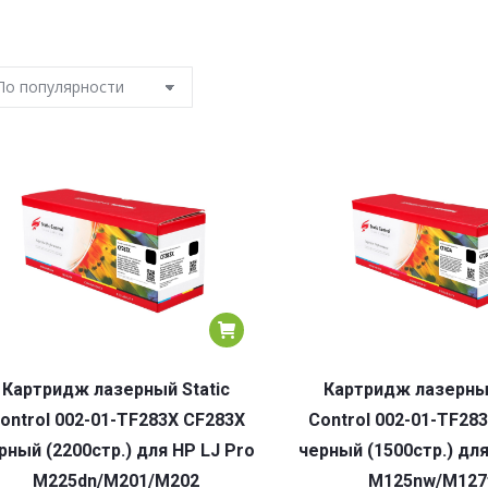
Картридж лазерный Static
Картридж лазерный
ontrol 002-01-TF283X CF283X
Control 002-01-TF28
рный (2200стр.) для HP LJ Pro
черный (1500стр.) для
M225dn/M201/M202
M125nw/M127