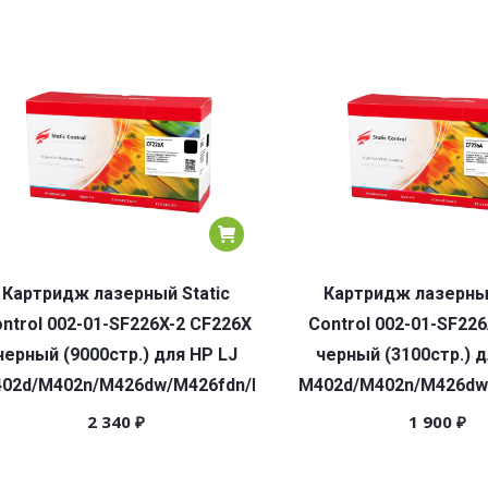
Картридж лазерный Static
Картридж лазерный
ntrol 002-01-SF226X-2 CF226X
Control 002-01-SF22
черный (9000стр.) для HP LJ
черный (3100стр.) д
02d/M402n/M426dw/M426fdn/M426fdw
M402d/M402n/M426dw
2 340
₽
1 900
₽