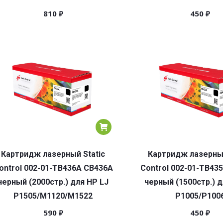
810
₽
450
₽
Картридж лазерный Static
Картридж лазерный
ontrol 002-01-TB436A CB436A
Control 002-01-TB43
черный (2000стр.) для HP LJ
черный (1500стр.) д
P1505/M1120/M1522
P1005/P100
590
₽
450
₽