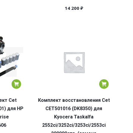
14 200
₽
кт Cet
Комплект восстановления Cet
01) для HP
CET501016 (DK8350) для
rise
Kyocera Taskalfa
606
2552ci/3252ci/3253ci/2553ci