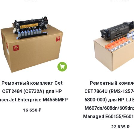
Ремонтный комплект Cet
Ремонтный компле
CET2484 (CE732A) для HP
CET7864U (RM2-1257
aserJet Enterprise M4555MFP
6800-000) для HP LJ 
M607dn/608dn/609dn;
16 650
₽
Managed E60155/E601
22 835
₽