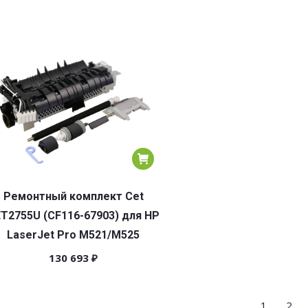
Ремонтный комплект Cet
T2755U (CF116-67903) для HP
LaserJet Pro M521/M525
130 693
₽
1
2