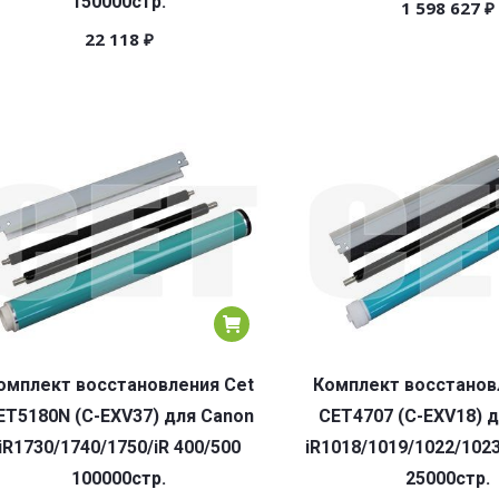
150000стр.
1 598 627
₽
22 118
₽
омплект восстановления Cet
Комплект восстанов
ET5180N (C-EXV37) для Canon
CET4707 (C-EXV18) 
iR1730/1740/1750/iR 400/500
iR1018/1019/1022/102
100000стр.
25000стр.