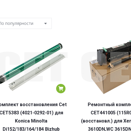
омплект восстановления Cet
Ремонтный компле
CET5383 (4021-0292-01) для
CET441005 (115R
Konica Minolta
(восстановл.) для Xe
Di152/183/164/184 Bizhub
3610DN,WC 3615DN