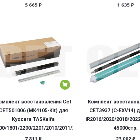
5 665
₽
1 635
₽
омплект восстановления Cet
Комплект восстанов
CET501006 (MK4105-Kit) для
CET3937 (C-EXV14) 
Kyocera TASKalfa
iR2016/2020/2018/202
00/1801/2200/2201/2010/2011/2210/2211
45000стр.
7 811
₽
23 002
₽