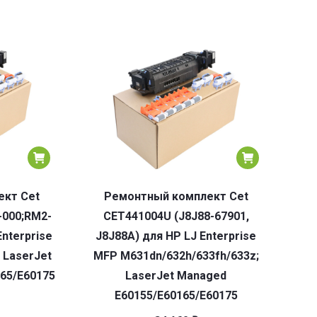
кт Cet
Ремонтный комплект Cet
-000;RM2-
CET441004U (J8J88-67901,
Enterprise
J8J88A) для HP LJ Enterprise
 LaserJet
MFP M631dn/632h/633fh/633z;
65/E60175
LaserJet Managed
E60155/E60165/E60175