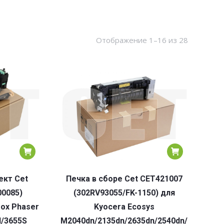
Сортировк
Отображение 1–16 из 28
по
популярн
кт Cet
Печка в сборе Cet CET421007
00085)
(302RV93055/FK-1150) для
rox Phaser
Kyocera Ecosys
/3655S
M2040dn/2135dn/2635dn/2540dn/2640idw/