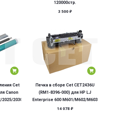
120000стр.
3 500
₽
ления Cet
Печка в сборе Cet CET2436U
для Canon
(RM1-8396-000) для HP LJ
2/2025/2030
Enterprise 600 M601/M602/M603
14 078
₽