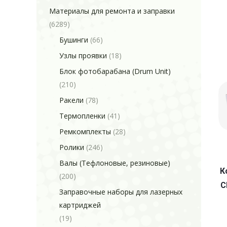
Материалы для ремонта и заправки
(6289)
Бушинги
(66)
Узлы проявки
(18)
Блок фотобарабана (Drum Unit)
(210)
Ракели
(78)
Термопленки
(41)
Ремкомплекты
(28)
Ролики
(246)
Валы (Тефлоновые, резиновые)
К
(200)
C
Заправочные наборы для лазерных
картриджей
(19)