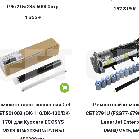
195/215/235 60000стр.
157 819
₽
1 355
₽
омплект восстановления Cet
Ремонтный компле
ET501003 (DK-110/DK-130/DK-
CET2791U (F2G77-679
170) для Kyocera ECOSYS
LaserJet Enterp
M2030DN/2035DN/P2035d
M604/M605/M