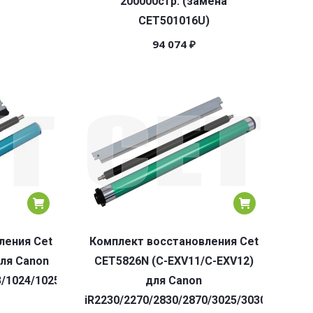
200000стр. (замена
CET501016U)
94 074
₽
ления Cet
Комплект восстановления Cet
для Canon
CET5826N (C-EXV11/C-EXV12)
3/1024/1025
для Canon
iR2230/2270/2830/2870/3025/3030/3225