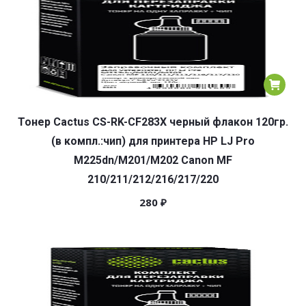
Тонер Cactus CS-RK-CF283X черный флакон 120гр.
(в компл.:чип) для принтера HP LJ Pro
M225dn/M201/M202 Canon MF
210/211/212/216/217/220
280
₽