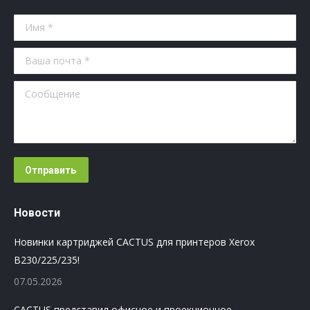
Имя *
Ваша почта *
Сообщение
Отправить
Новости
Новинки картриджей CACTUS для принтеров Xerox
B230/225/235!
07.05.2026
CACTUS представил офисное и проекционное