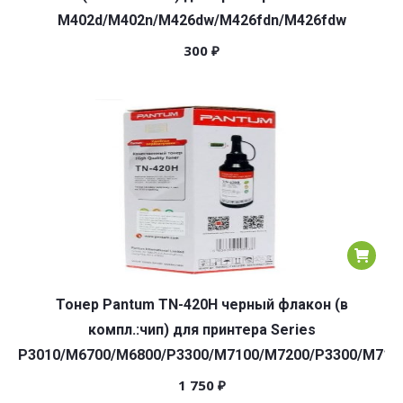
M402d/M402n/M426dw/M426fdn/M426fdw
300
₽
Тонер Pantum TN-420H черный флакон (в
компл.:чип) для принтера Series
P3010/M6700/M6800/P3300/M7100/M7200/P3300/M710
1 750
₽