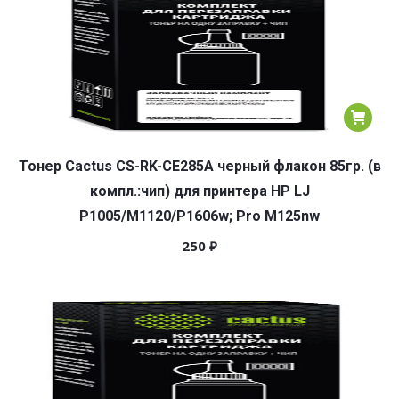
Тонер Cactus CS-RK-CE285A черный флакон 85гр. (в
компл.:чип) для принтера HP LJ
P1005/M1120/P1606w; Pro M125nw
250
₽