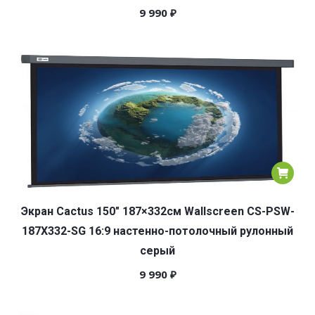
9 990
₽
Экран Cactus 150″ 187×332см Wallscreen CS-PSW-
187X332-SG 16:9 настенно-потолочный рулонный
серый
9 990
₽