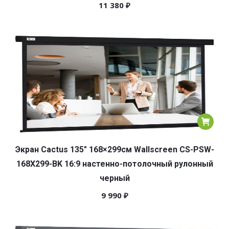
11 380
₽
Экран Cactus 135″ 168×299см Wallscreen CS-PSW-
168X299-BK 16:9 настенно-потолочный рулонный
черный
9 990
₽