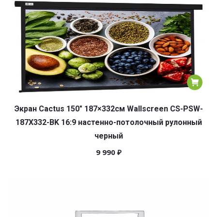
Экран Cactus 150″ 187×332см Wallscreen CS-PSW-
187X332-BK 16:9 настенно-потолочный рулонный
черный
9 990
₽