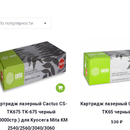
ртридж лазерный Cactus CS-
Картридж лазерный C
TK675 TK-675 черный
TK65 черны
0000стр.) для Kyocera Mita KM
530
₽
2540/2560/3040/3060