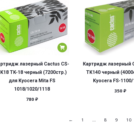
ртридж лазерный Cactus CS-
Картридж лазерный C
K18 TK-18 черный (7200стр.)
TK140 черный (4000с
для Kyocera Mita FS
Kyocera FS-1100
1018/1020/1118
350
₽
780
₽
←
1
…
8
9
10