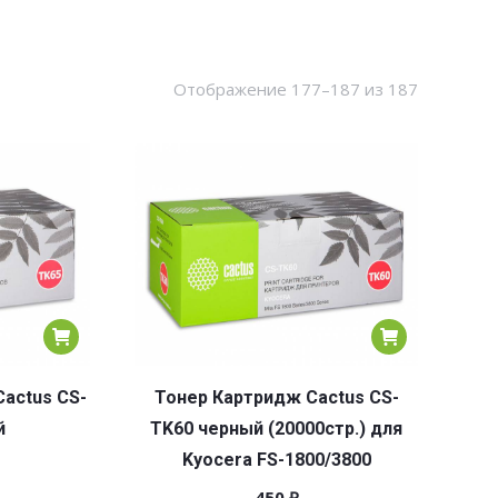
Сортировк
Отображение 177–187 из 187
по
популярн
actus CS-
Тонер Картридж Cactus CS-
й
TK60 черный (20000стр.) для
Kyocera FS-1800/3800
450
₽