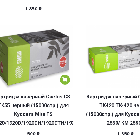
1 850
₽
ртридж лазерный Cactus CS-
Картридж лазерный C
TK55 черный (15000стр.) для
TK420 TK-420 ч
Kyocera Mita FS
(15000стр.) для Kyoce
20/1920D/1920DN/1920DTN/1920N/1920T/1920TN
2550/ KM 255
500
₽
1 850
₽