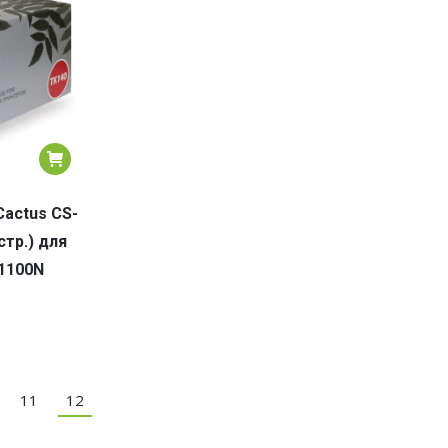
actus CS-
тр.) для
/1100N
11
12