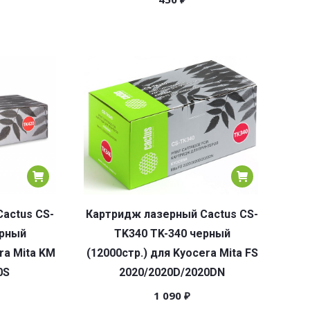
actus CS-
Картридж лазерный Cactus CS-
ерный
TK340 TK-340 черный
ra Mita KM
(12000стр.) для Kyocera Mita FS
0S
2020/2020D/2020DN
1 090
₽