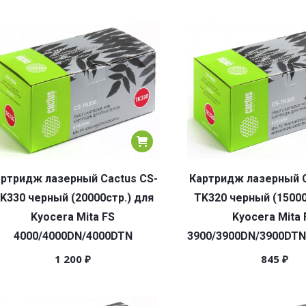
ртридж лазерный Cactus CS-
Картридж лазерный C
K330 черный (20000стр.) для
TK320 черный (15000
Kyocera Mita FS
Kyocera Mita 
4000/4000DN/4000DTN
3900/3900DN/3900DTN
1 200
₽
845
₽