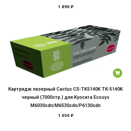
1 890
₽
Картридж лазерный Cactus CS-TK5140K TK-5140K
черный (7000стр.) для Kyocera Ecosys
M6030cdn/M6530cdn/P6130cdn
1 050
₽