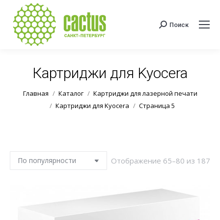
Поиск
Поиск:
Картриджи для Kyocera
Вы здесь:
Главная
Каталог
Картриджи для лазерной печати
Картриджи для Kyocera
Страница 5
Со
Отображение 65–80 из 187
по
по