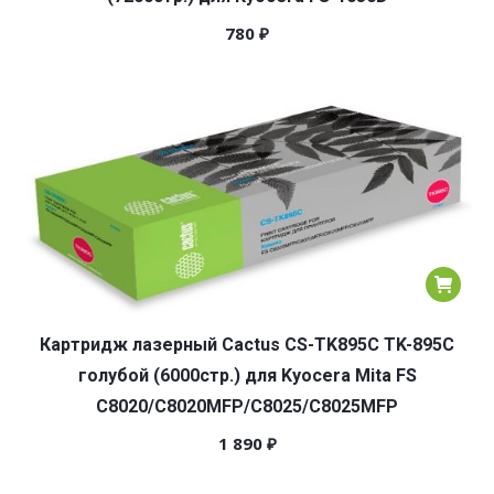
780
₽
Картридж лазерный Cactus CS-TK895C TK-895C
голубой (6000стр.) для Kyocera Mita FS
C8020/C8020MFP/C8025/C8025MFP
1 890
₽