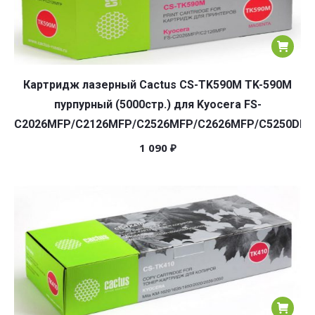
Картридж лазерный Cactus CS-TK590M TK-590M
пурпурный (5000стр.) для Kyocera FS-
C2026MFP/C2126MFP/C2526MFP/C2626MFP/C5250DN
1 090
₽