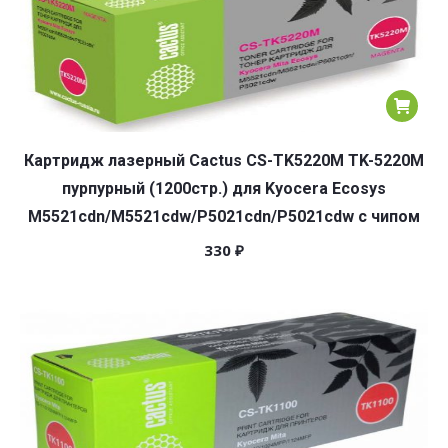
Картридж лазерный Cactus CS-TK5220M TK-5220M
пурпурный (1200стр.) для Kyocera Ecosys
M5521cdn/M5521cdw/P5021cdn/P5021cdw с чипом
330
₽