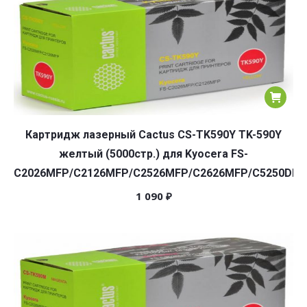
Картридж лазерный Cactus CS-TK590Y TK-590Y
желтый (5000стр.) для Kyocera FS-
C2026MFP/C2126MFP/C2526MFP/C2626MFP/C5250DN
1 090
₽