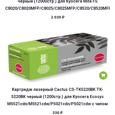
черный (12000стр.) для Kyocera Mita FS
C8020/C8020MFP/C8025/C8025MFP/C8520/C8520MFP/
2 030
₽
Картридж лазерный Cactus CS-TK5220BK TK-
5220BK черный (1200стр.) для Kyocera Ecosys
M5521cdn/M5521cdw/P5021cdn/P5021cdw с чипом
330
₽