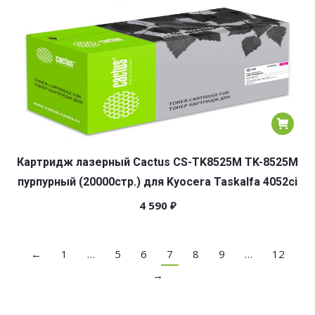
Картридж лазерный Cactus CS-TK8525M TK-8525M
пурпурный (20000стр.) для Kyocera Taskalfa 4052ci
4 590
₽
←
1
…
5
6
7
8
9
…
12
→