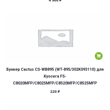
4 900
₽
Бункер Cactus CS-WB895 (WT-895/302K093110) для
Kyocera FS-
C8020MFP/C8025MFP/C8520MFP/C8525MFP
220
₽