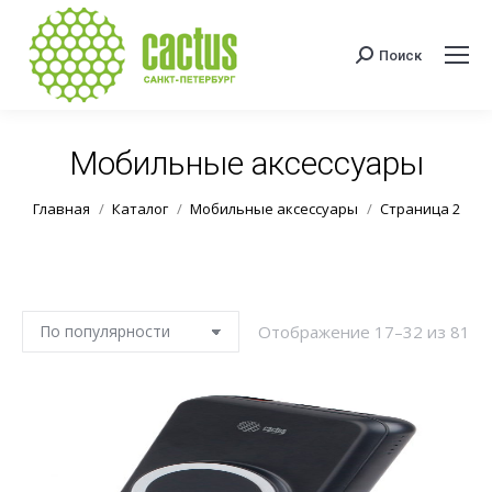
Поиск
Поиск:
Мобильные аксессуары
Вы здесь:
Главная
Каталог
Мобильные аксессуары
Страница 2
Со
Отображение 17–32 из 81
по
по