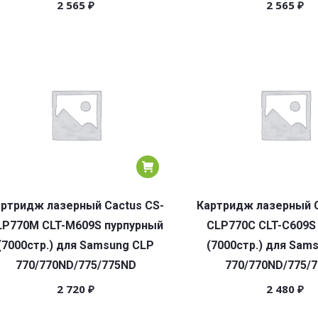
2 565
₽
2 565
₽
ртридж лазерный Cactus CS-
Картридж лазерный C
LP770M CLT-M609S пурпурный
CLP770C CLT-C609S
(7000стр.) для Samsung CLP
(7000стр.) для Sam
770/770ND/775/775ND
770/770ND/775/
2 720
₽
2 480
₽