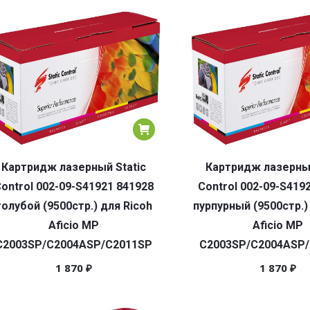
Картридж лазерный Static
Картридж лазерный
ontrol 002-09-S41921 841928
Control 002-09-S419
голубой (9500стр.) для Ricoh
пурпурный (9500стр.)
Aficio MP
Aficio MP
C2003SP/C2004ASP/C2011SP
C2003SP/C2004ASP
1 870
₽
1 870
₽