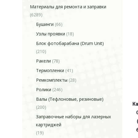
Материалы для ремонта и заправки
(6289)
Бушинги
(66)
Узлы проявки
(18)
Блок фотобарабана (Drum Unit)
(210)
Ракели
(78)
Термопленки
(41)
Ремкомплекты
(28)
Ролики
(246)
Валы (Тефлоновые, резиновые)
Ка
(200)
Заправочные наборы для лазерных
картриджей
(19)