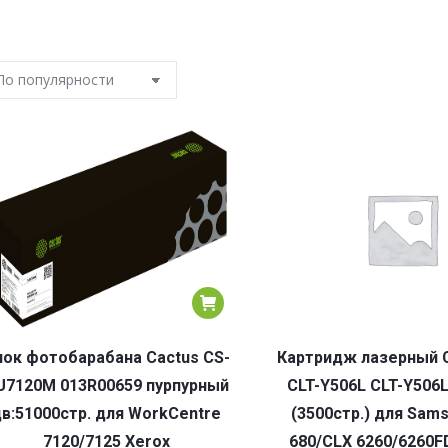
лок фотобарабана Cactus CS-
Картридж лазерный C
U7120M 013R00659 пурпурный
CLT-Y506L CLT-Y506
цв:51000стр. для WorkCentre
(3500стр.) для Sam
7120/7125 Xerox
680/CLX 6260/6260F