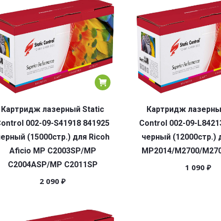
Картридж лазерный Static
Картридж лазерный
ontrol 002-09-S41918 841925
Control 002-09-L8421
ерный (15000стр.) для Ricoh
черный (12000стр.) 
Aficio MP C2003SP/MP
MP2014/M2700/M27
C2004ASP/MP C2011SP
1 090
₽
2 090
₽