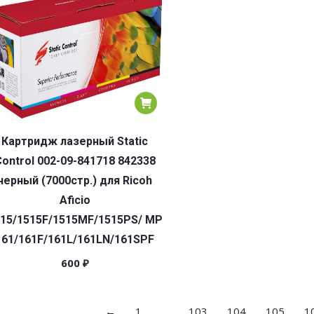
Картридж лазерный Static
ontrol 002-09-841718 842338
черный (7000стр.) для Ricoh
Aficio
15/1515F/1515MF/1515PS/ MP
161/161F/161L/161LN/161SPF
600
₽
←
1
…
103
104
105
1