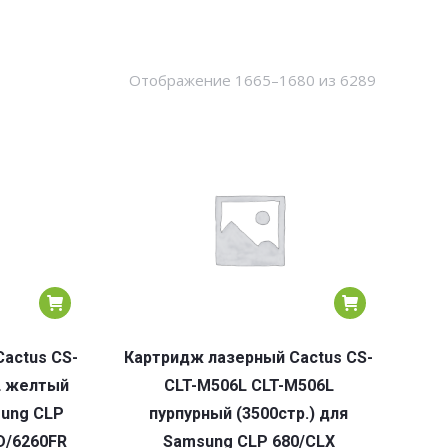
Сортировк
Отображение 1665–1680 из 6289
по
популярн
actus CS-
Картридж лазерный Cactus CS-
L желтый
CLT-M506L CLT-M506L
sung CLP
пурпурный (3500стр.) для
D/6260FR
Samsung CLP 680/CLX