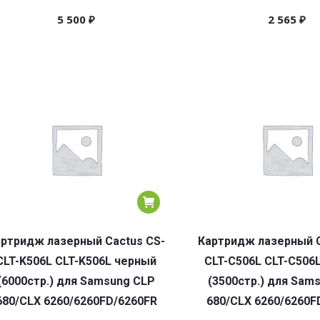
5 500
₽
2 565
₽
ртридж лазерный Cactus CS-
Картридж лазерный C
CLT-K506L CLT-K506L черный
CLT-C506L CLT-C506
(6000стр.) для Samsung CLP
(3500стр.) для Sam
680/CLX 6260/6260FD/6260FR
680/CLX 6260/6260F