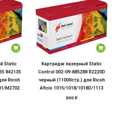
 Static
Картридж лазерный Static
35 842135
Control 002-09-885288 R2220D
для Ricoh
черный (11000стр.) для Ricoh
01/M2702
Aficio 1015/1018/1018D/1113
800
₽