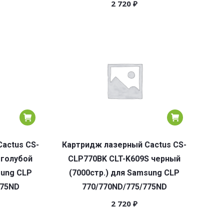
2 720
₽
actus CS-
Картридж лазерный Cactus CS-
 голубой
CLP770BK CLT-K609S черный
sung CLP
(7000стр.) для Samsung CLP
775ND
770/770ND/775/775ND
2 720
₽