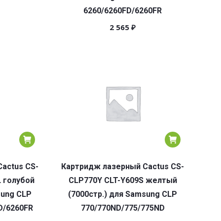
6260/6260FD/6260FR
2 565
₽
actus CS-
Картридж лазерный Cactus CS-
L голубой
CLP770Y CLT-Y609S желтый
sung CLP
(7000стр.) для Samsung CLP
D/6260FR
770/770ND/775/775ND