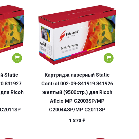
 Static
Картридж лазерный Static
20 841927
Control 002-09-S41919 841926
 для Ricoh
желтый (9500стр.) для Ricoh
Aficio MP C2003SP/MP
/C2011SP
C2004ASP/MP C2011SP
1 870
₽