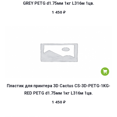
GREY PETG d1.75мм 1кг L316м 1цв.
1 450
₽
Пластик для принтера 3D Cactus CS-3D-PETG-1KG-
RED PETG d1.75мм 1кг L316м 1цв.
1 450
₽