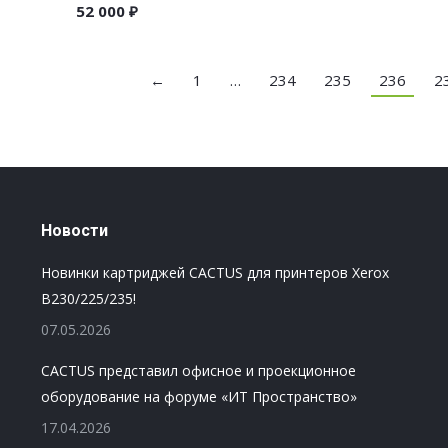
52 000
₽
←
1
…
234
235
236
2
Новости
Новинки картриджей CACTUS для принтеров Xerox
B230/225/235!
07.05.2026
CACTUS представил офисное и проекционное
оборудование на форуме «ИТ Пространство»
17.04.2026