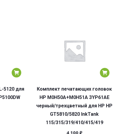
L-5120 для
Комплект печатающих головок
BP5100DW
HP M0H50A+M0H51A 3YP61AE
черный/трехцветный для HP HP
GT5810/5820 InkTank
115/315/319/410/415/419
4 100
₽