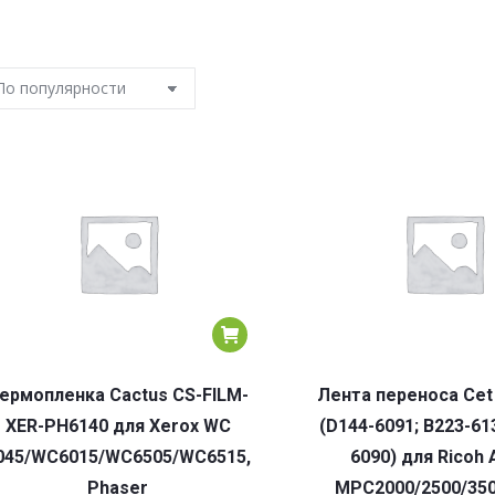
ермопленка Cactus CS-FILM-
Лента переноса Cet
XER-PH6140 для Xerox WC
(D144-6091; B223-61
045/WC6015/WC6505/WC6515,
6090) для Ricoh A
Phaser
MPC2000/2500/350