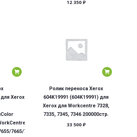
12 350
₽
ox
Ролик переноса Xerox
 для Xerox
604K19991 (604K19991) для
Xerox для Workcentre 7328,
uColor
7335, 7345, 7346 200000стр.
WorkCentre
33 500
₽
7655/7665/7675/7755/7775