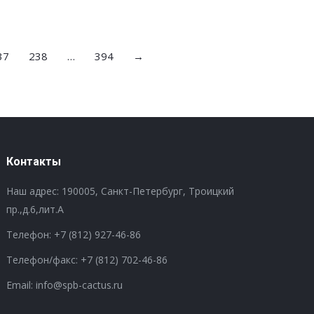
37
238
…
394
→
Контакты
Наш адрес: 190005, Санкт-Петербург, Троицкий
пр.,д.6,лит.А
Телефон:
+7 (812) 927-46-86
Телефон/факс:
+7 (812) 702-46-86
Email: info@spb-cactus.ru