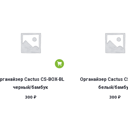
рганайзер Cactus CS-BOX-BL
Органайзер Cactus 
черный/бамбук
белый/бамб
300
₽
300
₽