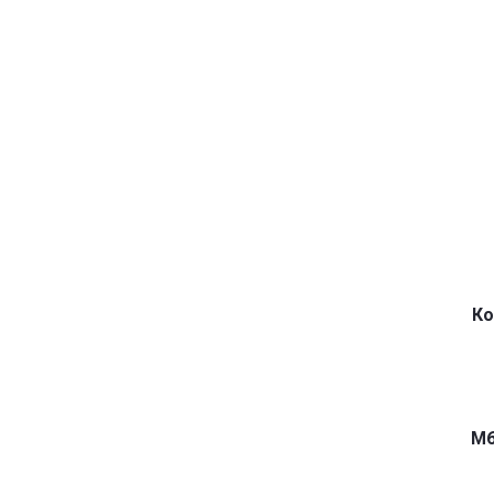
Ко
M6