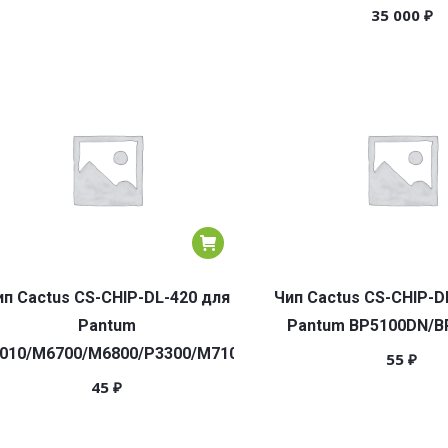
35 000
₽
ип Cactus CS-CHIP-DL-420 для
Чип Cactus CS-CHIP-D
Pantum
Pantum BP5100DN/
010/M6700/M6800/P3300/M7100/M7200/P3300
55
₽
45
₽