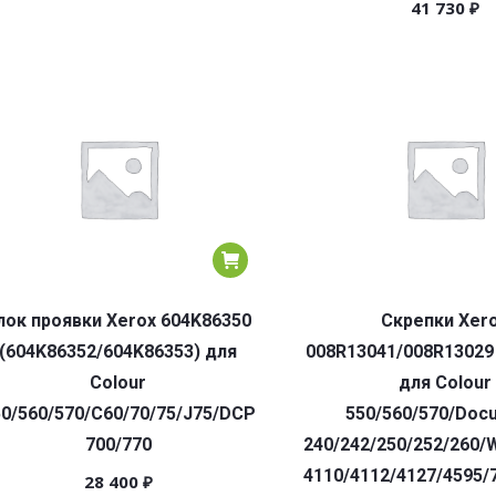
41 730
₽
лок проявки Xerox 604K86350
Скрепки Xer
(604K86352/604K86353) для
008R13041/008R13029
Colour
для Colour
0/560/570/C60/70/75/J75/DCP
550/560/570/Doc
700/770
240/242/250/252/260/
4110/4112/4127/4595/
28 400
₽