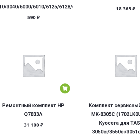
10/3040/6000/6010/6125/6128/6130/6140/6500/6510
18 365
₽
590
₽
Ремонтный комплект HP
Комплект сервисный
Q7833A
MK-8305C (1702LK0
Kyocera для TAS
31 100
₽
3050ci/3550ci/3051c