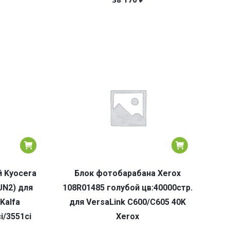
 Kyocera
Блок фотобарабана Xerox
UN2) для
108R01485 голубой цв:40000стр.
Kalfa
для VersaLink C600/C605 40K
i/3551ci
Xerox