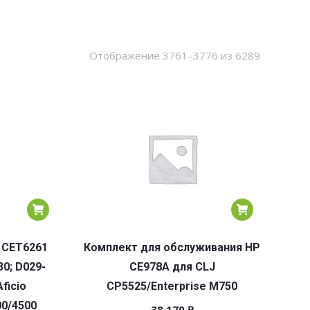
Сортировк
Отображение 3761–3776 из 6289
по
популярн
 CET6261
Комплект для обслуживания HP
30; D029-
CE978A для CLJ
ficio
CP5525/Enterprise M750
0/4500
38 170
₽