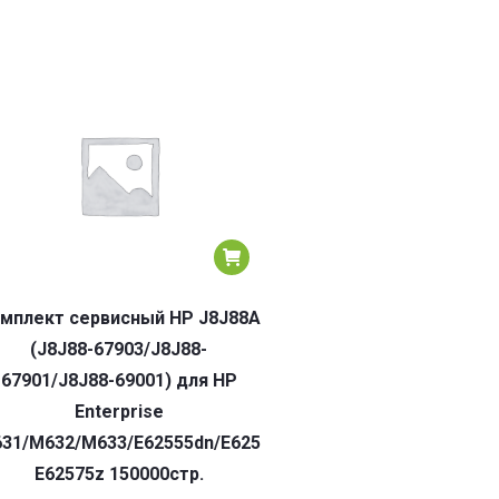
мплект сервисный HP J8J88A
(J8J88-67903/J8J88-
67901/J8J88-69001) для HP
Enterprise
31/M632/M633/E62555dn/E62565h/E62565hs/E62565z/
E62575z 150000стр.