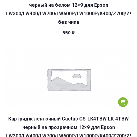
черный на белом 12×9 для Epson
LW300/LW400/LW700/LW600P/LW1000P/K400/Z700/Z90
без чипа
550
₽
Картридж ленточный Cactus CS-LK4TBW LK-4TBW
черный на прозрачном 12×9 для Epson
LW300/LW400/LW700/LW600P/LW1000P/K400/Z700/Z90