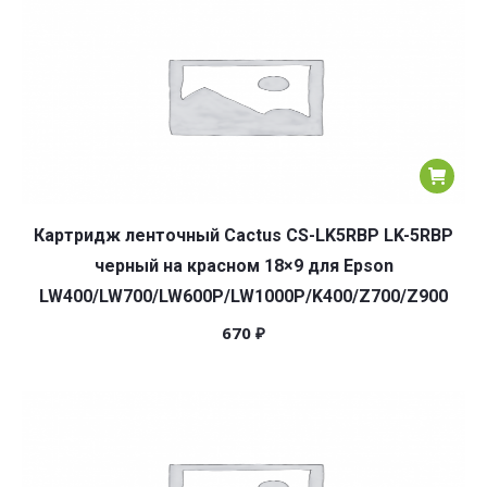
Картридж ленточный Cactus CS-LK5RBP LK-5RBP
черный на красном 18×9 для Epson
LW400/LW700/LW600P/LW1000P/K400/Z700/Z900
670
₽