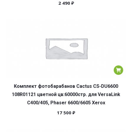
2 490
₽
Комплект фотобарабанов Cactus CS-DU6600
108R01121 цветной цв:60000стр. для VersaLink
C400/405, Phaser 6600/6605 Xerox
17 500
₽