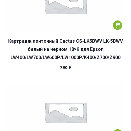
Картридж ленточный Cactus CS-LK5BWV LK-5BWV
белый на черном 18×9 для Epson
LW400/LW700/LW600P/LW1000P/K400/Z700/Z900
790
₽