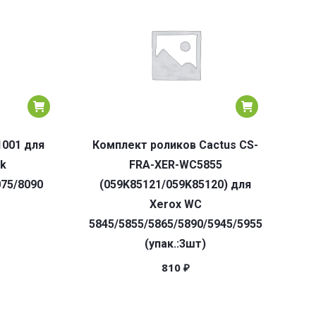
1001 для
Комплект роликов Cactus CS-
nk
FRA-XER-WC5855
075/8090
(059K85121/059K85120) для
Xerox WC
5845/5855/5865/5890/5945/5955
(упак.:3шт)
810
₽