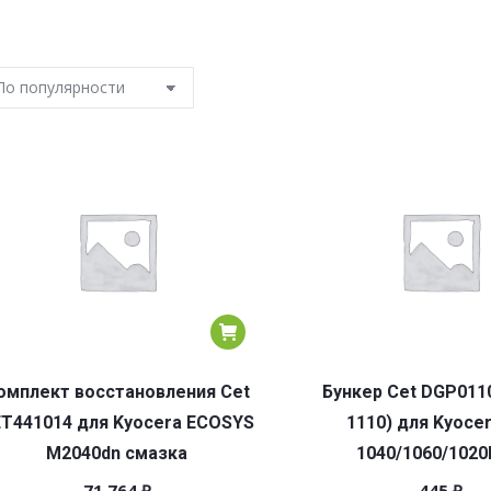
омплект восстановления Cet
Бункер Cet DGP011
T441014 для Kyocera ECOSYS
1110) для Kyocer
M2040dn смазка
1040/1060/102
71 764
₽
445
₽