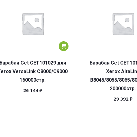
Барабан Cet CET101029 для
Барабан Cet CET10
Xerox VersaLink C8000/C9000
Xerox AltaLi
160000стр.
B8045/8055/8065/8
200000стр.
26 144
₽
29 392
₽