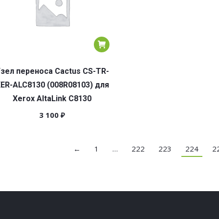
зел переноса Cactus CS-TR-
ER-ALC8130 (008R08103) для
Xerox AltaLink C8130
3 100
₽
←
1
…
222
223
224
2