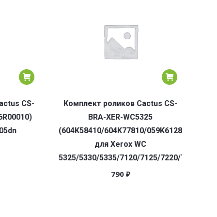
actus CS-
Комплект роликов Cactus CS-
6R00010)
BRA-XER-WC5325
05dn
(604K58410/604K77810/059K61280)
для Xerox WC
5325/5330/5335/7120/7125/7220/7225/752
790
₽