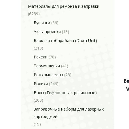
Материалы для ремонта и заправки
(6289)
Бушинги
(66)
Узлы проявки
(18)
Блок фотобарабана (Drum Unit)
(210)
Ракели
(78)
Термопленки
(41)
Ремкомплекты
(28)
Ба
Ролики
(246)
W
Валы (Тефлоновые, резиновые)
(200)
Заправочные наборы для лазерных
картриджей
(19)