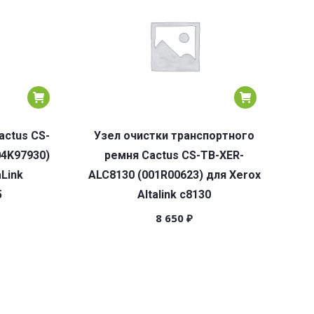
actus CS-
Узел очистки транспортного
04K97930)
ремня Cactus CS-TB-XER-
Link
ALC8130 (001R00623) для Xerox
5
Altalink c8130
8 650
₽