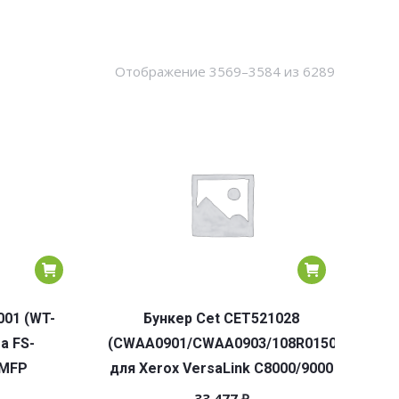
Сортировк
Отображение 3569–3584 из 6289
по
популярн
001 (WT-
Бункер Cet CET521028
a FS-
(CWAA0901/CWAA0903/108R01504/CWAA0
0MFP
для Xerox VersaLink C8000/9000
33 477
₽