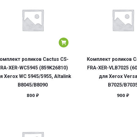
омплект роликов Cactus CS-
Комплект роликов C
FRA-XER-WC5945 (859K26810)
FRA-XER-VLB7025 (6
я Xerox WC 5945/5955, Altalink
для Xerox Versa
B8045/B8090
B7025/B703
800
₽
900
₽