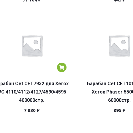
рабан Cet CET7932 для Xerox
Барабан Cet CET10
C 4110/4112/4127/4590/4595
Xerox Phaser 550
400000стр.
60000стр.
7 830
₽
895
₽