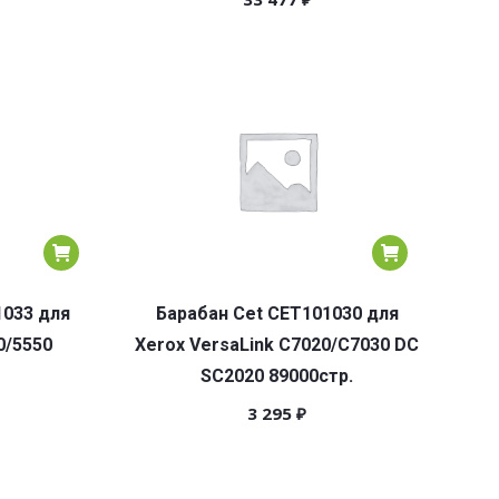
1033 для
Барабан Cet CET101030 для
0/5550
Xerox VersaLink C7020/C7030 DC
SC2020 89000стр.
3 295
₽