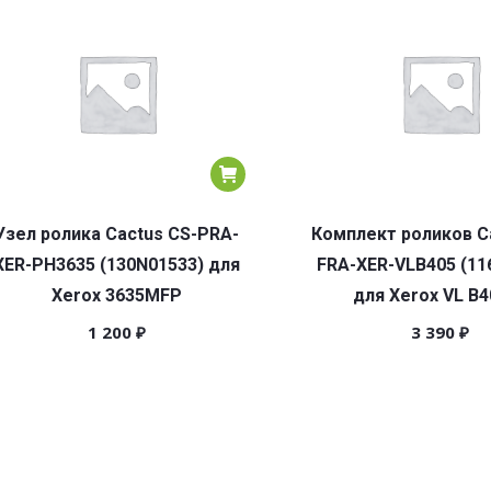
Узел ролика Cactus CS-PRA-
Комплект роликов C
XER-PH3635 (130N01533) для
FRA-XER-VLB405 (11
Xerox 3635MFP
для Xerox VL B4
1 200
₽
3 390
₽