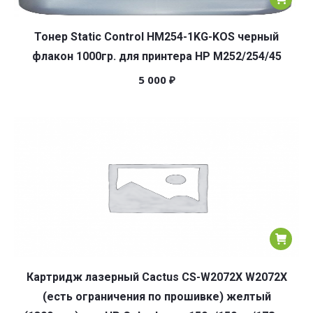
Тонер Static Control HM254-1KG-KOS черный
флакон 1000гр. для принтера HP M252/254/45
5 000
₽
Картридж лазерный Cactus CS-W2072X W2072X
(есть ограничения по прошивке) желтый