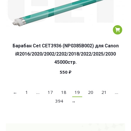
Барабан Cet CET3936 (NP0385B002) для Canon
iR2016/2020/2002/2202/2018/2022/2025/2030
45000стр.
550
₽
←
1
…
17
18
19
20
21
…
394
→