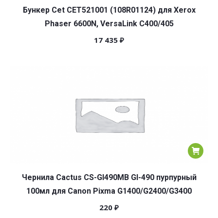
Бункер Cet CET521001 (108R01124) для Xerox
Phaser 6600N, VersaLink C400/405
17 435
₽
Чернила Cactus CS-GI490MB GI-490 пурпурный
100мл для Canon Pixma G1400/G2400/G3400
220
₽