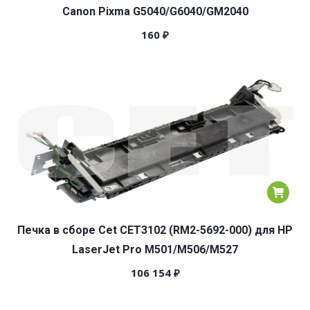
Canon Pixma G5040/G6040/GM2040
160
₽
Печка в сборе Cet CET3102 (RM2-5692-000) для HP
LaserJet Pro M501/M506/M527
106 154
₽