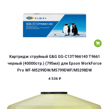
популярности
Картридж струйный G&G GG-C13T966140 T9661
черный (40000стр.) (795мл) для Epson WorkForce
Pro WF-M5299DW/M5799DWF/M5298DW
4 536
₽