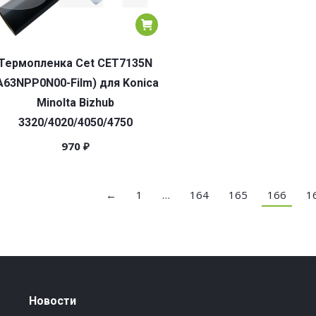
Термопленка Cet CET7135N
A63NPP0N00-Film) для Konica
Minolta Bizhub
3320/4020/4050/4750
970
₽
←
1
…
164
165
166
1
Новости