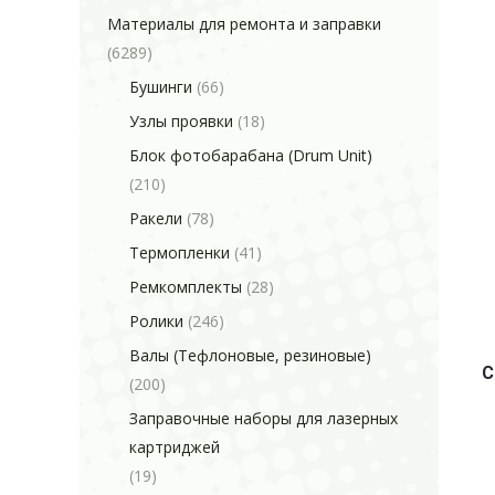
Материалы для ремонта и заправки
(6289)
Бушинги
(66)
Узлы проявки
(18)
Блок фотобарабана (Drum Unit)
(210)
Ракели
(78)
Термопленки
(41)
Ремкомплекты
(28)
Ролики
(246)
Валы (Тефлоновые, резиновые)
C
(200)
Заправочные наборы для лазерных
картриджей
(19)