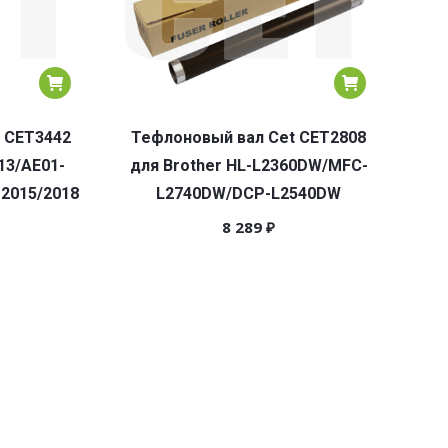
 CET3442
Тефлоновый вал Cet CET2808
13/AE01-
для Brother HL-L2360DW/MFC-
o 2015/2018
L2740DW/DCP-L2540DW
8 289
₽