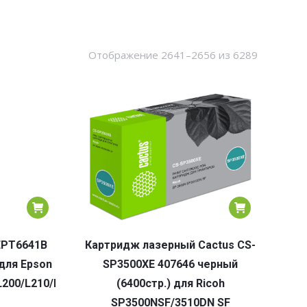
Сортировк
Отображение 2641–2656 из 6289
по
популярн
EPT6641B
Картридж лазерный Cactus CS-
для Epson
SP3500XE 407646 черный
L362/L366/L456/L550/L555/L566/L1300
L200/L210/L222/L300/L312/L350/L355/L362/L366/L456/L55
(6400стр.) для Ricoh
SP3500NSF/3510DN SF