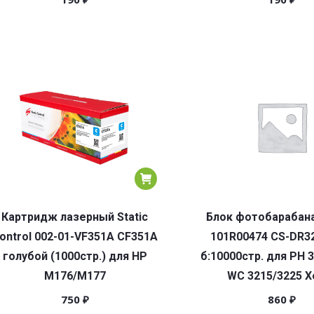
Картридж лазерный Static
Блок фотобарабана
ontrol 002-01-VF351A CF351A
101R00474 CS-DR3
голубой (1000стр.) для HP
б:10000стр. для PH 
M176/M177
WC 3215/3225 X
750
₽
860
₽