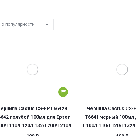
ернила Cactus CS-EPT6642B
Чернила Cactus CS-
642 голубой 100мл для Epson
T6641 черный 100мл 
00/L110/L120/L132/L200/L210/L222/L300/L312/L350/L355/
L100/L110/L120/L132/
190
₽
190
₽