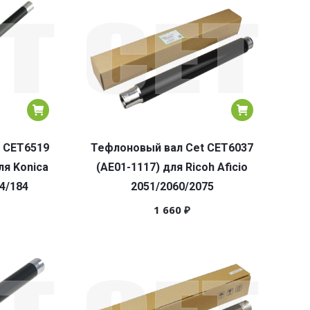
 CET6519
Тефлоновый вал Cet CET6037
ля Konica
(AE01-1117) для Ricoh Aficio
64/184
2051/2060/2075
1 660
₽