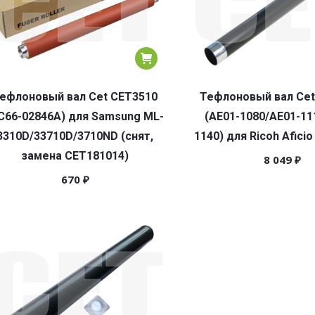
ефлоновый вал Cet CET3510
Тефлоновый вал Cet
C66-02846A) для Samsung ML-
(AE01-1080/AE01-11
3310D/33710D/3710ND (снят,
1140) для Ricoh Afici
замена CET181014)
8 049
₽
670
₽