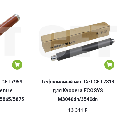
 CET7969
Тефлоновый вал Cet CET7813
entre
для Kyocera ECOSYS
/5865/5875
M3040dn/3540dn
13 311
₽