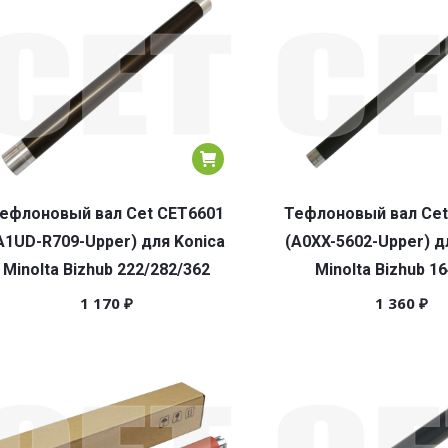
ефлоновый вал Cet CET6601
Тефлоновый вал Cet
A1UD-R709-Upper) для Konica
(A0XX-5602-Upper) д
Minolta Bizhub 222/282/362
Minolta Bizhub 1
1 170
₽
1 360
₽