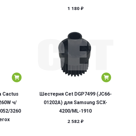
1 180
₽
 Cactus
Шестерня Cet DGP7499 (JC66-
260W ч/
01202A) для Samsung SCX-
3052/3260
4200/ML-1910
erox
2 582
₽