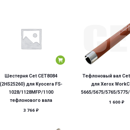
Шестерня Cet CET8084
Тефлоновый вал Cet
(2HS25260) для Kyocera FS-
для Xerox WorkC
1028/1128MFP/1100
5665/5675/5765/5775
тефлонового вала
1 600
₽
3 766
₽