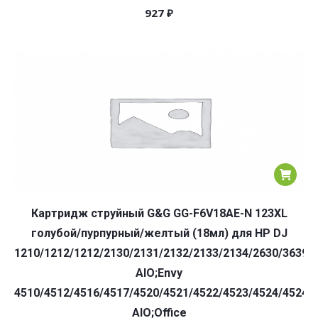
927
₽
Картридж струйный G&G GG-F6V18AE-N 123XL
голубой/пурпурный/желтый (18мл) для HP DJ
1210/1212/1212/2130/2131/2132/2133/2134/2630/3639
AIO;Envy
4510/4512/4516/4517/4520/4521/4522/4523/4524/4524/
AIO;Office