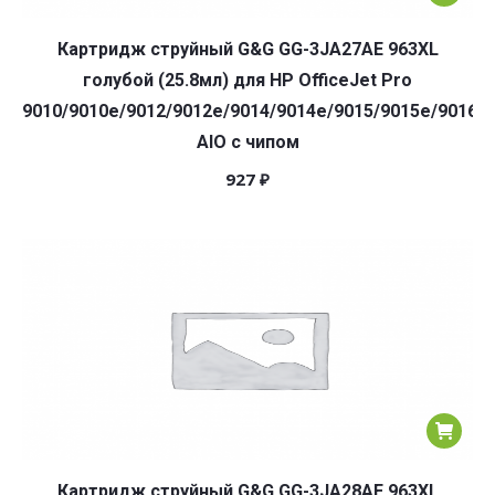
Картридж струйный G&G GG-3JA27AE 963XL
голубой (25.8мл) для HP OfficeJet Pro
9010/9010e/9012/9012e/9014/9014e/9015/9015e/9016/9
AIO с чипом
927
₽
Картридж струйный G&G GG-3JA28AE 963XL