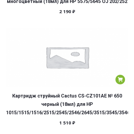
многоцветный (18мл) для HP 5575/5645 OJ 202/252
2 190
₽
Картридж струйный Cactus CS-CZ101AE № 650
черный (18мл) для HP
1015/1515/1516/2515/2545/2546/2645/3515/3545/3546/
1 510
₽