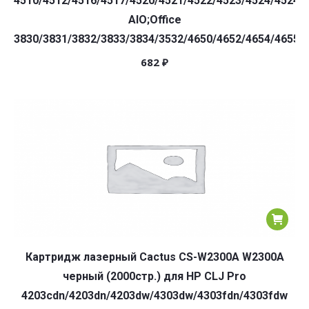
4510/4512/4516/4517/4520/4521/4522/4523/4524/4524/
AIO;Office
3830/3831/3832/3833/3834/3532/4650/4652/4654/4655/
682
₽
Картридж лазерный Cactus CS-W2300A W2300A
черный (2000стр.) для HP CLJ Pro
4203cdn/4203dn/4203dw/4303dw/4303fdn/4303fdw