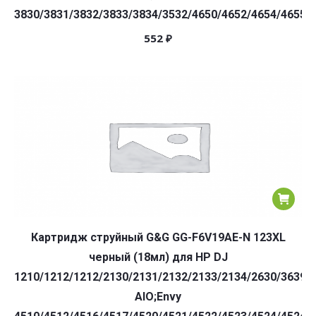
3830/3831/3832/3833/3834/3532/4650/4652/4654/4655/
552
₽
Картридж струйный G&G GG-F6V19AE-N 123XL
черный (18мл) для HP DJ
1210/1212/1212/2130/2131/2132/2133/2134/2630/3639
AIO;Envy