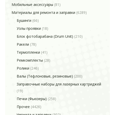
Мобильные аксессуары
(81)
Материалы для ремонта и заправки
(6289)
Бушинги
(66)
Узлы проявки
(18)
Блок фотобарабана (Drum Unit)
(210)
Ракели
(78)
Термопленки
(41)
Ремкомплекты
(28)
Ролики
(246)
Валы (Тефлоновые, резиновые)
(200)
Заправочные наборы для лазерных картриджей
(19)
Печки (Фьюзеры)
(258)
Прочее
(4426)
Чернила и заправки
(302)