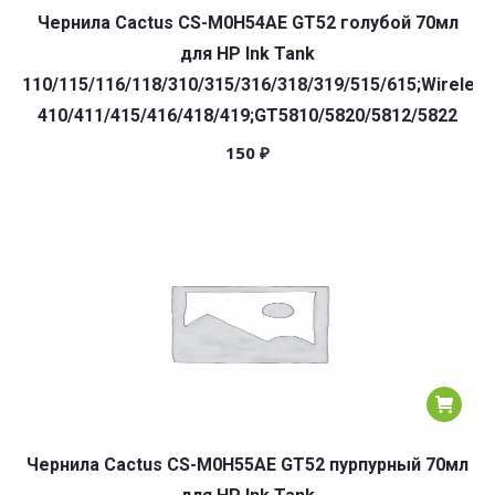
Чернила Cactus CS-M0H54AE GT52 голубой 70мл
для HP Ink Tank
110/115/116/118/310/315/316/318/319/515/615;Wireless
410/411/415/416/418/419;GT5810/5820/5812/5822
150
₽
Чернила Cactus CS-M0H55AE GT52 пурпурный 70мл