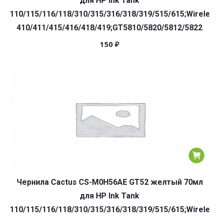
для HP Ink Tank
110/115/116/118/310/315/316/318/319/515/615;Wireless
410/411/415/416/418/419;GT5810/5820/5812/5822
150
₽
Чернила Cactus CS-M0H56AE GT52 желтый 70мл
для HP Ink Tank
110/115/116/118/310/315/316/318/319/515/615;Wireless