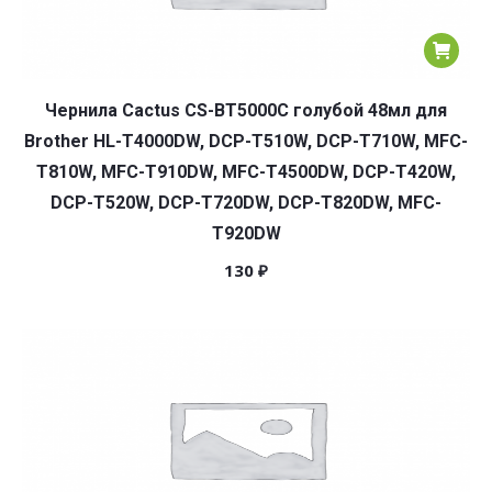
Чернила Cactus CS-BT5000C голубой 48мл для
Brother HL-T4000DW, DCP-T510W, DCP-T710W, MFC-
T810W, MFC-T910DW, MFC-T4500DW, DCP-T420W,
DCP-T520W, DCP-T720DW, DCP-T820DW, MFC-
T920DW
130
₽