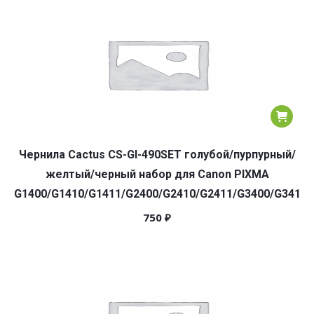
Чернила Cactus CS-GI-490SET голубой/пурпурный/
желтый/черный набор для Canon PIXMA
G1400/G1410/G1411/G2400/G2410/G2411/G3400/G3410/
750
₽