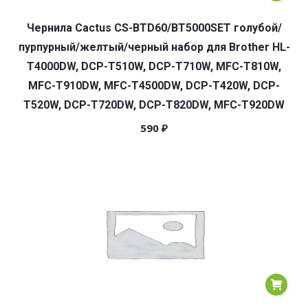
Чернила Cactus CS-BTD60/BT5000SET голубой/
пурпурный/желтый/черный набор для Brother HL-
T4000DW, DCP-T510W, DCP-T710W, MFC-T810W,
MFC-T910DW, MFC-T4500DW, DCP-T420W, DCP-
T520W, DCP-T720DW, DCP-T820DW, MFC-T920DW
590
₽