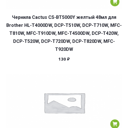
Чернила Cactus CS-BT5000Y желтый 48мл для
Brother HL-T4000DW, DCP-T510W, DCP-T710W, MFC-
T810W, MFC-T910DW, MFC-T4500DW, DCP-T420W,
DCP-T520W, DCP-T720DW, DCP-T820DW, MFC-
T920DW
130
₽