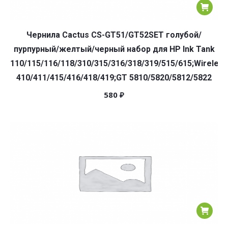
Чернила Cactus CS-GT51/GT52SET голубой/
пурпурный/желтый/черный набор для HP Ink Tank
110/115/116/118/310/315/316/318/319/515/615;Wireless
410/411/415/416/418/419;GT 5810/5820/5812/5822
580
₽