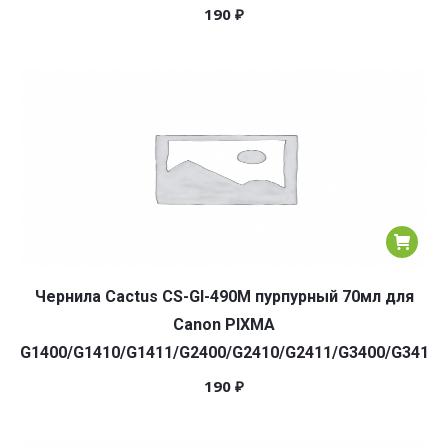
190
₽
Чернила Cactus CS-GI-490M пурпурный 70мл для
Canon PIXMA
G1400/G1410/G1411/G2400/G2410/G2411/G3400/G3410/
190
₽