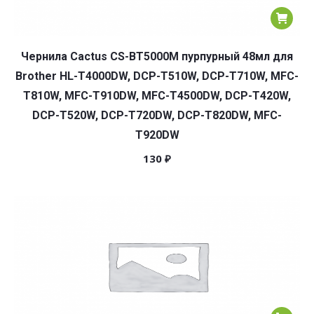
Чернила Cactus CS-BT5000M пурпурный 48мл для
Brother HL-T4000DW, DCP-T510W, DCP-T710W, MFC-
T810W, MFC-T910DW, MFC-T4500DW, DCP-T420W,
DCP-T520W, DCP-T720DW, DCP-T820DW, MFC-
T920DW
130
₽