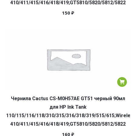
410/411/415/416/418/419;GT5810/5820/5812/5822
150
₽
Чернила Cactus CS-M0H57AE GT51 черный 90мл
для HP Ink Tank
110/115/116/118/310/315/316/318/319/515/615;Wireless
410/411/415/416/418/419;GT5810/5820/5812/5822
160
₽