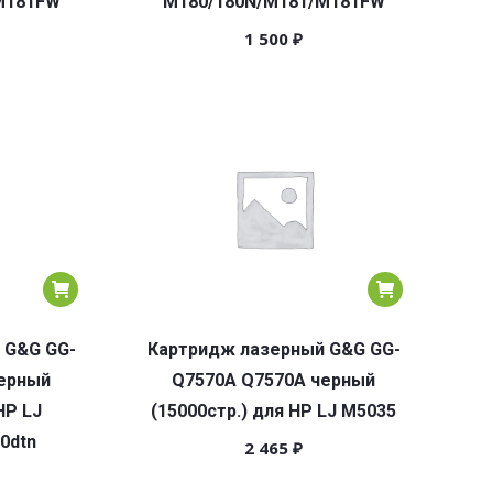
M181FW
M180/180N/M181/M181FW
1 500
₽
 G&G GG-
Картридж лазерный G&G GG-
ерный
Q7570A Q7570A черный
HP LJ
(15000стр.) для HP LJ M5035
0dtn
2 465
₽