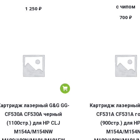
с чипом
1 250
₽
700
₽
Картридж лазерный G&G GG-
Картридж лазерный
CF530A CF530A черный
CF531A CF531A г
(1100стр.) для HP CLJ
(900стр.) для H
M154A/M154NW
M154A/M154