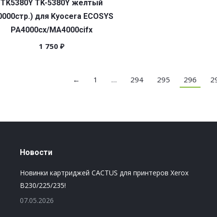
TK5380Y TK-5380Y желтый
0000стр.) для Kyocera ECOSYS
PA4000cx/MA4000cifx
1 750
₽
←
1
…
294
295
296
2
Новости
Новинки картриджей CACTUS для принтеров Xerox
B230/225/235!
07.05.2026