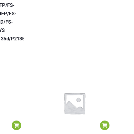
FP/FS-
FP/FS-
D/FS-
YS
135d/P2135dn