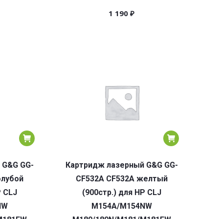
1 190
₽
 G&G GG-
Картридж лазерный G&G GG-
олубой
CF532A CF532A желтый
P CLJ
(900стр.) для HP CLJ
NW
M154A/M154NW