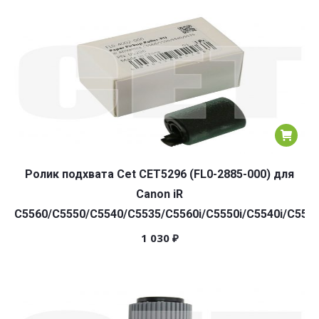
Ролик подхвата Cet CET5296 (FL0-2885-000) для
Canon iR
C5560/C5550/C5540/C5535/C5560i/C5550i/C5540i/C5535
1 030
₽