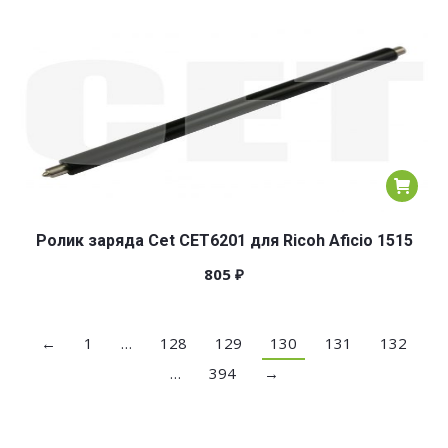
Ролик заряда Cet CET6201 для Ricoh Aficio 1515
805
₽
←
1
…
128
129
130
131
132
…
394
→