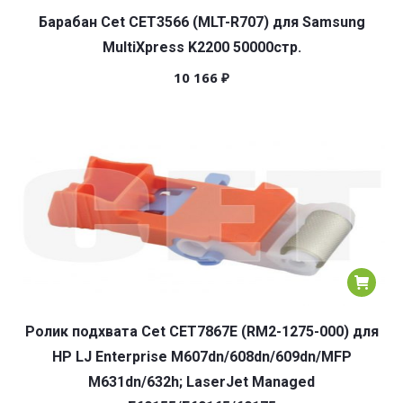
Барабан Cet CET3566 (MLT-R707) для Samsung
MultiXpress K2200 50000стр.
10 166
₽
Ролик подхвата Cet CET7867E (RM2-1275-000) для
HP LJ Enterprise M607dn/608dn/609dn/MFP
M631dn/632h; LaserJet Managed