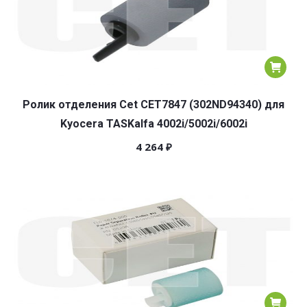
Ролик отделения Cet CET7847 (302ND94340) для
Kyocera TASKalfa 4002i/5002i/6002i
4 264
₽