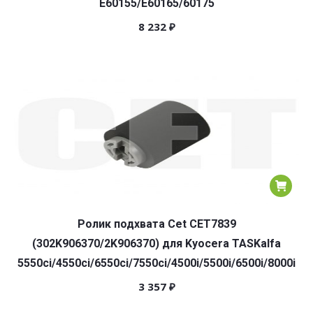
E60155/E60165/60175
8 232
₽
Ролик подхвата Cet CET7839
(302K906370/2K906370) для Kyocera TASKalfa
5550ci/4550ci/6550ci/7550ci/4500i/5500i/6500i/8000i
3 357
₽