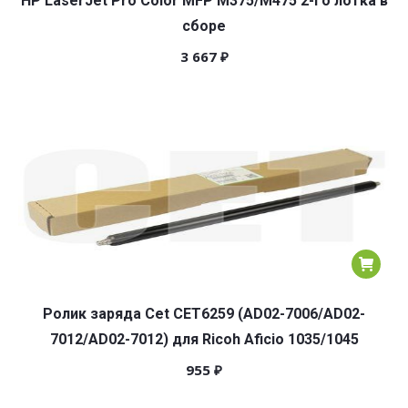
HP LaserJet Pro Color MFP M375/M475 2-го лотка в
сборе
3 667
₽
Ролик заряда Cet CET6259 (AD02-7006/AD02-
7012/AD02-7012) для Ricoh Aficio 1035/1045
955
₽