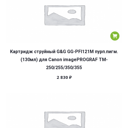
Картридж струйный G&G GG-PFI121M пурп.пигм.
(130мл) для Canon imagePROGRAF TM-
250/255/350/355
2 830
₽