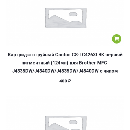
Картридж струйный Cactus CS-LC426XLBK черный
пигментный (124мл) для Brother MFC-
J4335DW/J4340DW/J4535DW/J4540DW с чипом
400
₽