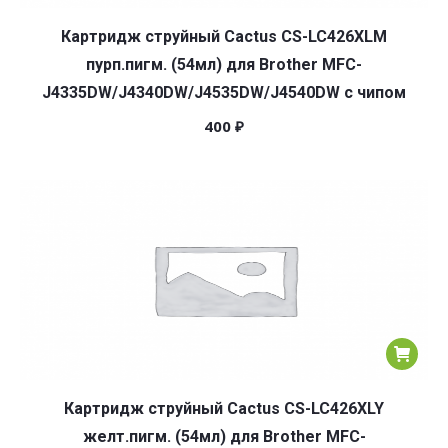
Картридж струйный Cactus CS-LC426XLM
пурп.пигм. (54мл) для Brother MFC-
J4335DW/J4340DW/J4535DW/J4540DW с чипом
400
₽
Картридж струйный Cactus CS-LC426XLY
желт.пигм. (54мл) для Brother MFC-