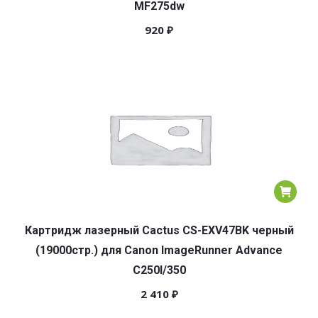
MF275dw
920
₽
Картридж лазерный Cactus CS-EXV47BK черный
(19000стр.) для Canon ImageRunner Advance
C250I/350
2 410
₽