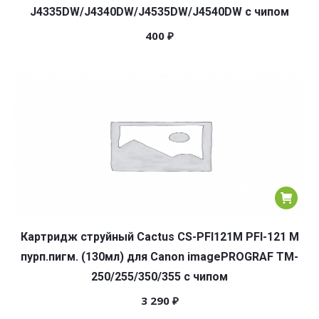
J4335DW/J4340DW/J4535DW/J4540DW с чипом
400
₽
Картридж струйный Cactus CS-PFI121M PFI-121 M
пурп.пигм. (130мл) для Canon imagePROGRAF TM-
250/255/350/355 с чипом
3 290
₽