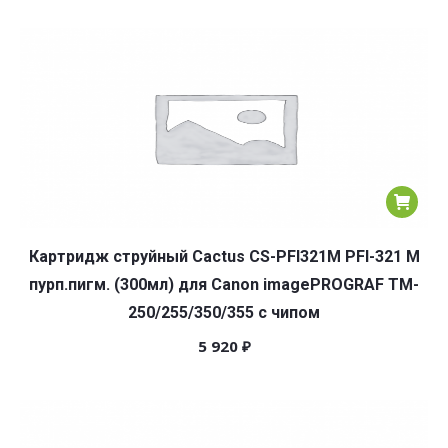
Картридж струйный Cactus CS-PFI321M PFI-321 M
пурп.пигм. (300мл) для Canon imagePROGRAF TM-
250/255/350/355 с чипом
5 920
₽