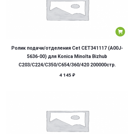
Ролик подачи/отделения Cet CET341117 (A00J-
5636-00) для Konica Minolta Bizhub
C203/C224/C350/C654/360/420 200000стр.
4 145
₽