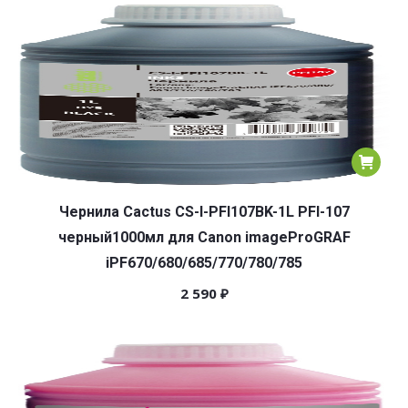
популярности
Чернила Cactus CS-I-PFI107BK-1L PFI-107
черный1000мл для Canon imageProGRAF
iPF670/680/685/770/780/785
2 590
₽