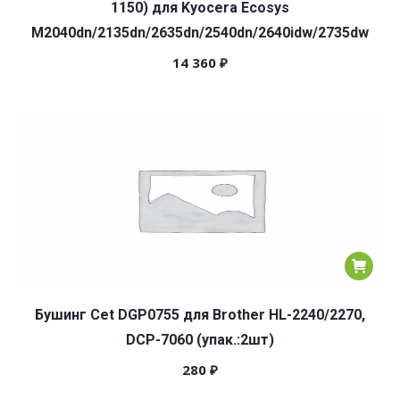
1150) для Kyocera Ecosys
M2040dn/2135dn/2635dn/2540dn/2640idw/2735dw
14 360
₽
Бушинг Cet DGP0755 для Brother HL-2240/2270,
DCP-7060 (упак.:2шт)
280
₽