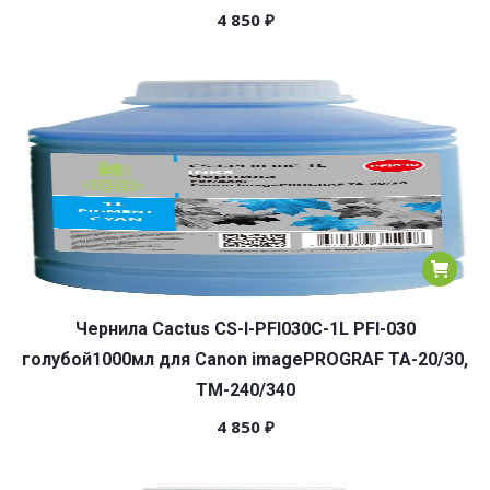
4 850
₽
Чернила Cactus CS-I-PFI030C-1L PFI-030
голубой1000мл для Canon imagePROGRAF TA-20/30,
TM-240/340
4 850
₽