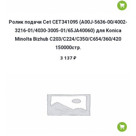
Ролик подачи Cet CET341095 (A00J-5636-00/4002-
3216-01/4030-3005-01/65JA40060) для Konica
Minolta Bizhub C203/C224/C350/C654/360/420
150000стр.
3 137
₽