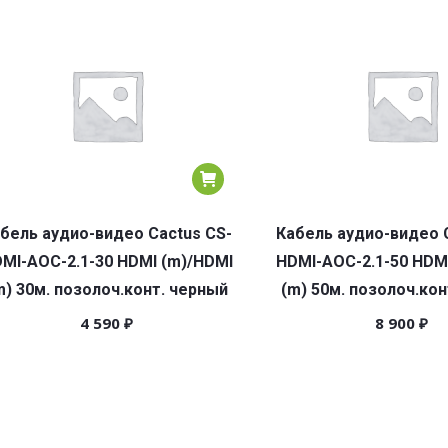
бель аудио-видео Cactus CS-
Кабель аудио-видео 
MI-AOC-2.1-30 HDMI (m)/HDMI
HDMI-AOC-2.1-50 HDM
m) 30м. позолоч.конт. черный
(m) 50м. позолоч.кон
4 590
₽
8 900
₽