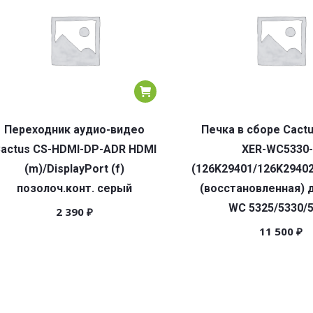
Переходник аудио-видео
Печка в сборе Cactu
actus CS-HDMI-DP-ADR HDMI
XER-WC5330
(m)/DisplayPort (f)
(126K29401/126K2940
позолоч.конт. серый
(восстановленная) 
WC 5325/5330/
2 390
₽
11 500
₽