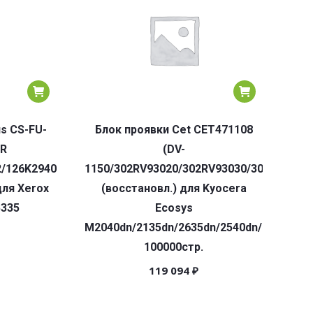
s CS-FU-
Блок проявки Cet CET471108
-R
(DV-
2/126K29404/126K29403/641S00947)
1150/302RV93020/302RV93030/302RV9304
для Xerox
(восстановл.) для Kyocera
5335
Ecosys
M2040dn/2135dn/2635dn/2540dn/2640idw/
100000стр.
119 094
₽