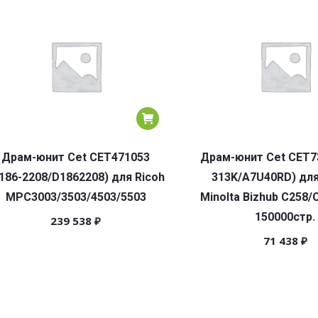
Драм-юнит Cet CET471053
Драм-юнит Cet CET7
186-2208/D1862208) для Ricoh
313K/A7U40RD) для
MPC3003/3503/4503/5503
Minolta Bizhub C258/
150000стр.
239 538
₽
71 438
₽