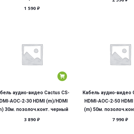
1 590
₽
бель аудио-видео Cactus CS-
Кабель аудио-видео 
DMI-AOC-2-30 HDMI (m)/HDMI
HDMI-AOC-2-50 HDMI
m) 30м. позолоч.конт. черный
(m) 50м. позолоч.кон
3 890
₽
7 990
₽