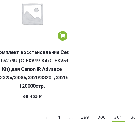
омплект восстановления Cet
T5279U (C-EXV49-Kit/C-EXV54-
Kit) для Canon iR Advance
3325i/3330i/3320/3320L/3320i
120000стр.
60 455
₽
←
1
…
299
300
301
3