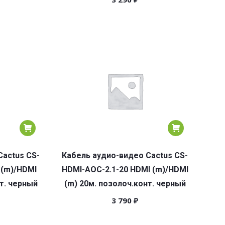
Cactus CS-
Кабель аудио-видео Cactus CS-
 (m)/HDMI
HDMI-AOC-2.1-20 HDMI (m)/HDMI
т. черный
(m) 20м. позолоч.конт. черный
3 790
₽