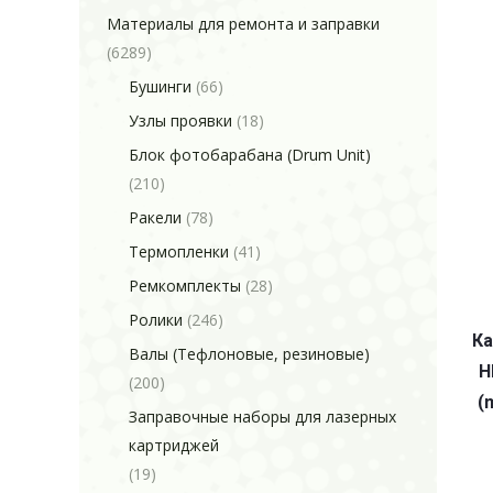
Материалы для ремонта и заправки
(6289)
Бушинги
(66)
Узлы проявки
(18)
Блок фотобарабана (Drum Unit)
(210)
Ракели
(78)
Термопленки
(41)
Ремкомплекты
(28)
Ролики
(246)
Ка
Валы (Тефлоновые, резиновые)
H
(200)
(
Заправочные наборы для лазерных
картриджей
(19)