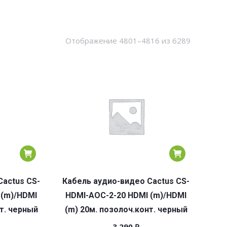
Сортировк
Отображение 4801–4816 из 6289
по
популярн
Cactus CS-
Кабель аудио-видео Cactus CS-
 (m)/HDMI
HDMI-AOC-2-20 HDMI (m)/HDMI
т. черный
(m) 20м. позолоч.конт. черный
3 290
₽