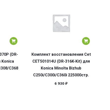
370P (DR-
Комплект восстановления Cet
 Konica
CET501014U (DR-316K-Kit) для
C308/C368
Konica Minolta Bizhub
C250i/C300i/C360i 225000стр.
6 930
₽