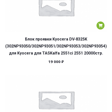
Блок проявки Kyocera DV-8325K
(302NP93050/302NP93051/302NP93053/302NP93054)
для Kyocera для TASKalfa 2551ci 2551 20000стр.
19 000
₽