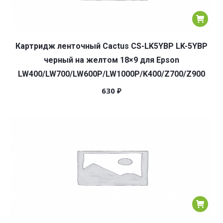
Картридж ленточный Cactus CS-LK5YBP LK-5YBP
черный на желтом 18×9 для Epson
LW400/LW700/LW600P/LW1000P/K400/Z700/Z900
630
₽