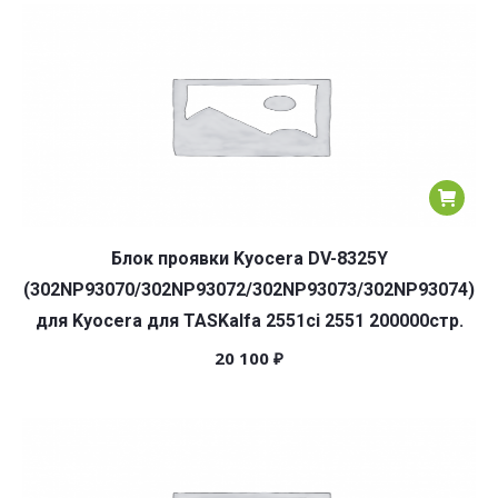
популярности
Блок проявки Kyocera DV-8325Y
(302NP93070/302NP93072/302NP93073/302NP93074)
для Kyocera для TASKalfa 2551ci 2551 200000стр.
20 100
₽