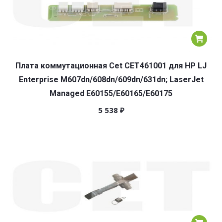
Плата коммутационная Cet CET461001 для HP LJ
Enterprise M607dn/608dn/609dn/631dn; LaserJet
Managed E60155/E60165/E60175
5 538
₽