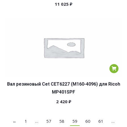
11 025
₽
Вал резиновый Cet CET6227 (M160-4096) для Ricoh
MP401SPF
2 420
₽
←
1
…
57
58
59
60
61
…