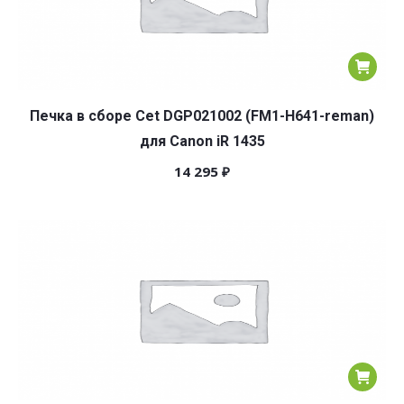
Печка в сборе Cet DGP021002 (FM1-H641-reman)
для Canon iR 1435
14 295
₽