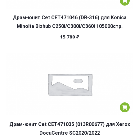
Драм-юнит Cet CET471046 (DR-316) для Konica
Minolta Bizhub C250i/C300i/C360i 105000стр.
15 780
₽
Драм-юнит Cet CET471035 (013R00677) для Xerox
DocuCentre SC2020/2022