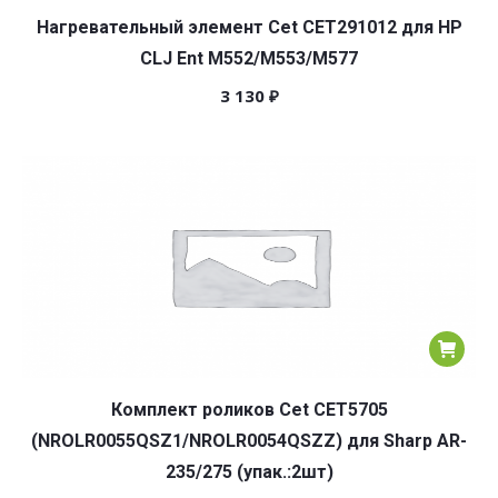
Нагревательный элемент Cet CET291012 для HP
CLJ Ent M552/M553/M577
3 130
₽
Комплект роликов Cet CET5705
(NROLR0055QSZ1/NROLR0054QSZZ) для Sharp AR-
235/275 (упак.:2шт)