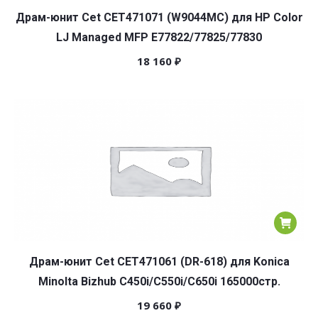
Драм-юнит Cet CET471071 (W9044MC) для HP Color
LJ Managed MFP E77822/77825/77830
18 160
₽
Драм-юнит Cet CET471061 (DR-618) для Konica
Minolta Bizhub C450i/C550i/C650i 165000стр.
19 660
₽