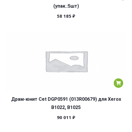
(упак.:5шт)
58 185
₽
Драм-юнит Cet DGP0591 (013R00679) для Xerox
B1022, B1025
90 011
₽