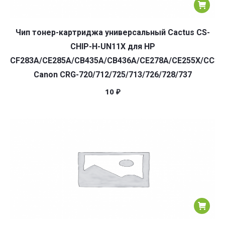
Чип тонер-картриджа универсальный Cactus CS-
CHIP-H-UN11X для HP
CF283A/CE285A/CB435A/CB436A/CE278A/CE255X/CC36
Canon CRG-720/712/725/713/726/728/737
10
₽