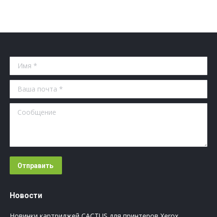
Имя *
Ваша почта *
Сообщение
Отправить
Новости
Новинки картриджей CACTUS для принтеров Xerox