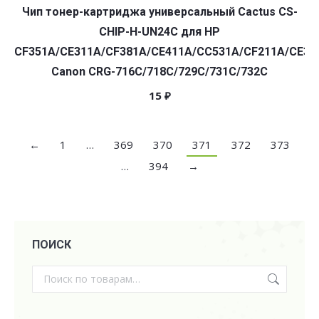
Чип тонер-картриджа универсальный Cactus CS-
CHIP-H-UN24C для HP
CF351A/CE311A/CF381A/CE411A/CC531A/CF211A/CE32
Canon CRG-716C/718C/729C/731C/732C
15
₽
←
1
…
369
370
371
372
373
…
394
→
ПОИСК