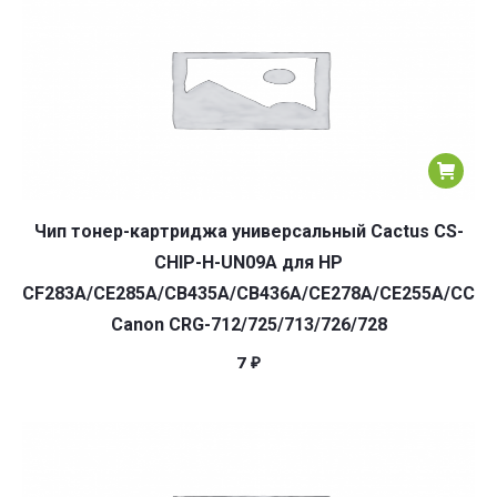
Чип тонер-картриджа универсальный Cactus CS-
CHIP-H-UN09A для HP
CF283A/CE285A/CB435A/CB436A/CE278A/CE255A/CC36
Canon CRG-712/725/713/726/728
7
₽