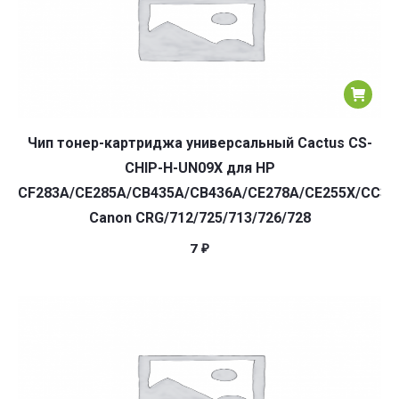
Чип тонер-картриджа универсальный Cactus CS-
CHIP-H-UN09X для HP
CF283A/CE285A/CB435A/CB436A/CE278A/CE255X/CC36
Canon CRG/712/725/713/726/728
7
₽