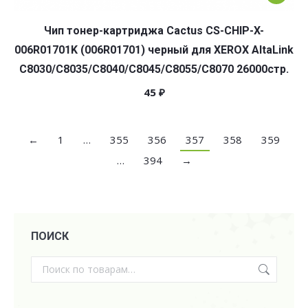
Чип тонер-картриджа Cactus CS-CHIP-X-
006R01701K (006R01701) черный для XEROX AltaLink
C8030/C8035/C8040/C8045/C8055/C8070 26000стр.
45
₽
←
1
…
355
356
357
358
359
…
394
→
ПОИСК