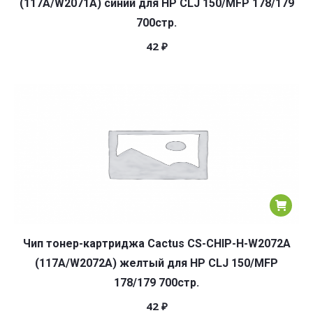
(117A/W2071A) синий для HP CLJ 150/MFP 178/179
700стр.
42
₽
Чип тонер-картриджа Cactus CS-CHIP-H-W2072A
(117A/W2072A) желтый для HP CLJ 150/MFP
178/179 700стр.
42
₽