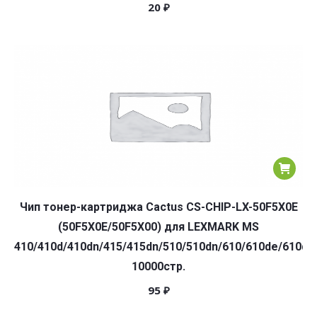
20
₽
Чип тонер-картриджа Cactus CS-CHIP-LX-50F5X0E
(50F5X0E/50F5X00) для LEXMARK MS
410/410d/410dn/415/415dn/510/510dn/610/610de/610dn
10000стр.
95
₽