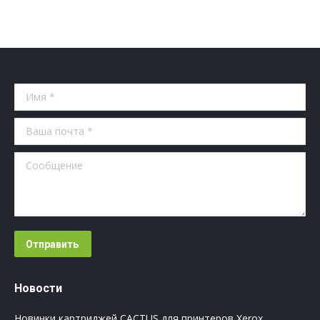
Имя *
Ваша почта *
Сообщение
Отправить
Новости
Новинки картриджей CACTUS для принтеров Xerox