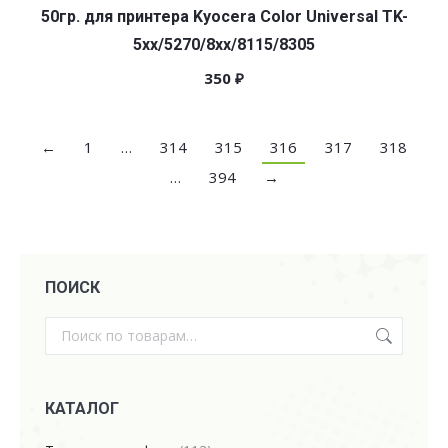
50гр. для принтера Kyocera Color Universal TK-
5хх/5270/8xx/8115/8305
350
₽
←
1
…
314
315
316
317
318
…
394
→
ПОИСК
КАТАЛОГ