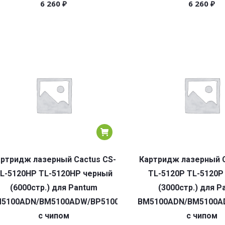
6 260
₽
6 260
₽
ртридж лазерный Cactus CS-
Картридж лазерный C
L-5120HP TL-5120HP черный
TL-5120P TL-5120P
(6000стр.) для Pantum
(3000стр.) для P
5100ADN/BM5100ADW/BP5100DN/BP5100DW
BM5100ADN/BM5100A
с чипом
с чипом