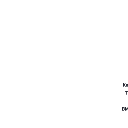
Ка
T
BM