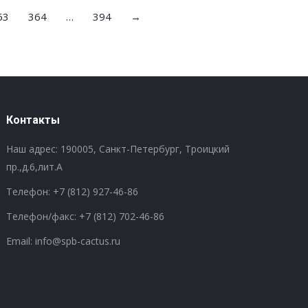
63
364
…
394
→
Контакты
Наш адрес: 190005, Санкт-Петербург, Троицкий
пр.,д.6,лит.А
Телефон:
+7 (812) 927-46-86
Телефон/факс:
+7 (812) 702-46-86
Email: info@spb-cactus.ru