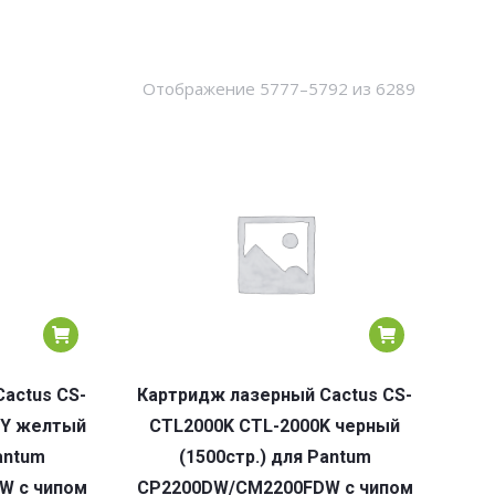
Сортировк
Отображение 5777–5792 из 6289
по
популярн
actus CS-
Картридж лазерный Cactus CS-
HY желтый
CTL2000K CTL-2000K черный
antum
(1500стр.) для Pantum
W с чипом
CP2200DW/CM2200FDW с чипом