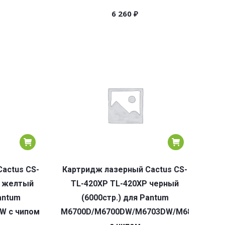
6 260
₽
actus CS-
Картридж лазерный Cactus CS-
Y желтый
TL-420XP TL-420XP черный
antum
(6000стр.) для Pantum
W с чипом
M6700D/M6700DW/M6703DW/M6800FDW/