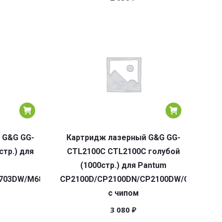
 G&G GG-
Картридж лазерный G&G GG-
тр.) для
CTL2100C CTL2100C голубой
(1000стр.) для Pantum
703DW/M6800FDW/M7100DN/M7100DW/M7102DN/M7103D
CP2100D/CP2100DN/CP2100DW/CM2100
с чипом
3 080
₽