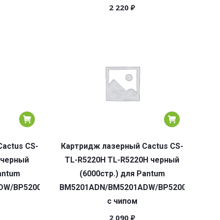
2 220
₽
actus CS-
Картридж лазерный Cactus CS-
 черный
TL-R5220H TL-R5220H черный
antum
(6000стр.) для Pantum
DW/BP5200DN/BP5200DW
BM5201ADN/BM5201ADW/BP5200DN/BP5
с чипом
2 090
₽