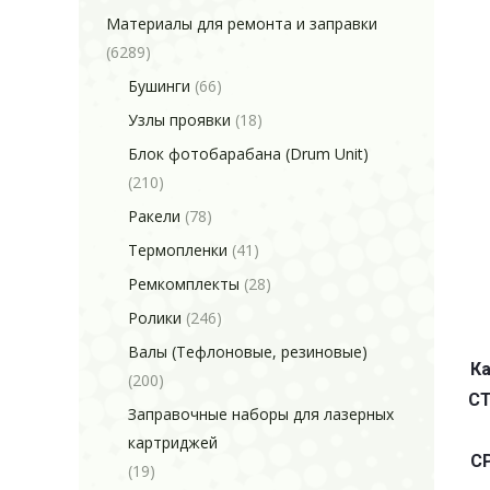
Материалы для ремонта и заправки
(6289)
Бушинги
(66)
Узлы проявки
(18)
Блок фотобарабана (Drum Unit)
(210)
Ракели
(78)
Термопленки
(41)
Ремкомплекты
(28)
Ролики
(246)
Валы (Тефлоновые, резиновые)
Ка
(200)
CT
Заправочные наборы для лазерных
картриджей
C
(19)