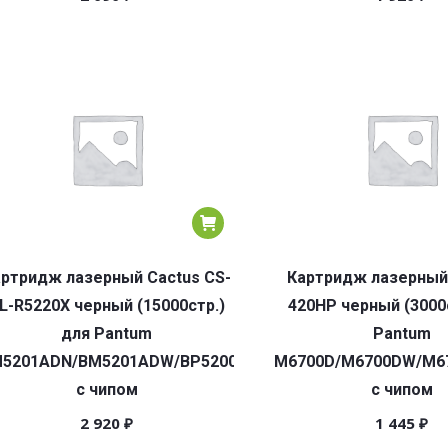
ртридж лазерный Cactus CS-
Картридж лазерный
L-R5220X черный (15000стр.)
420HP черный (3000с
для Pantum
Pantum
5201ADN/BM5201ADW/BP5200DN/BP5200DW
M6700D/M6700DW/M6
с чипом
с чипом
2 920
₽
1 445
₽