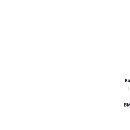
Ка
T
BM