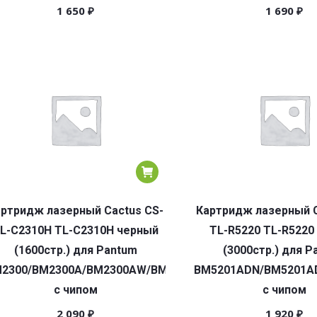
1 650
₽
1 690
₽
ртридж лазерный Cactus CS-
Картридж лазерный C
L-C2310H TL-C2310H черный
TL-R5220 TL-R5220
(1600стр.) для Pantum
(3000стр.) для P
2300/BM2300A/BM2300AW/BM2300W/BP2300/BP2300W
BM5201ADN/BM5201A
с чипом
с чипом
2 090
₽
1 920
₽