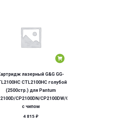
Картридж лазерный G&G GG-
TL2100HC CTL2100HC голубой
(2500стр.) для Pantum
2100D/CP2100DN/CP2100DW/CM2100DN/CM2100DW/CM2
с чипом
4 815
₽