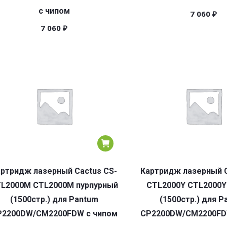
с чипом
7 060
₽
7 060
₽
ртридж лазерный Cactus CS-
Картридж лазерный C
L2000M CTL2000M пурпурный
CTL2000Y CTL2000
(1500стр.) для Pantum
(1500стр.) для P
P2200DW/CM2200FDW с чипом
CP2200DW/CM2200FD