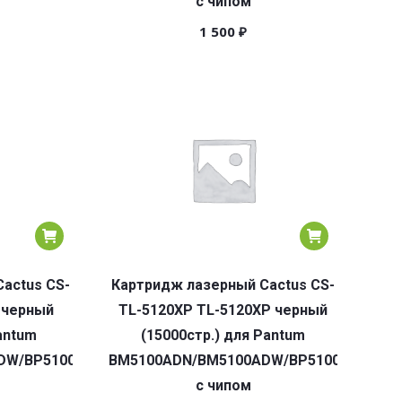
с чипом
1 500
₽
actus CS-
Картридж лазерный Cactus CS-
 черный
TL-5120XP TL-5120XP черный
antum
(15000стр.) для Pantum
DW/BP5100DN/BP5100DW
BM5100ADN/BM5100ADW/BP5100DN/BP5
с чипом