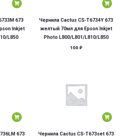
6733M 673
Чернила Cactus CS-T6734Y 673
son Inkjet
желтый 70мл для Epson Inkjet
810/L850
Photo L800/L801/L810/L850
100
₽
6736LM 673
Чернила Cactus CS-T673set 673