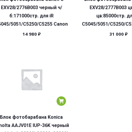
EXV28/2776B003 черный ч/
EXV28/2777B003 ц
б:171000стр. для iR
цв:85000стр. дл
5045/5051/C5250/C5255 Canon
C5045/5051/C5250/C5
14 980
₽
31 000
₽
Блок фотобарабана Konica
nolta AAJV01E IUP-36K черный