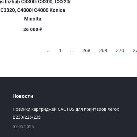
я bizhub C3300i C3300, C3320i
C3320, C4000i C4000 Konica
Minolta
26 000
₽
←
1
…
268
269
270
2
Новости
Новинки картриджей CACTUS для принтеров Xerox
B230/225/235!
07.05.2026