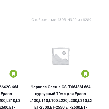
Сортировк
Отображение 4305–4320 из 6289
по
популярн
6642C 664
Чернила Cactus CS-T6643M 664
 Epson
пурпурный 70мл для Epson
0,L355,L365,L395,L405,L485,L495,L555,L565,L575,Expressio
200,L310,L300,L360,L361,L380,L382,L350,L355,L365,L395,L4
L130,L110,L100,L220,L200,L310,L300,L360,
2600,ET-
ET-2500,ET-2550,ET-2600,ET-