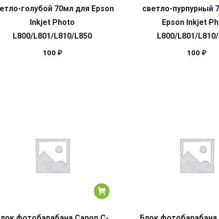
етло-голубой 70мл для Epson
светло-пурпурный 
Inkjet Photo
Epson Inkjet P
L800/L801/L810/L850
L800/L801/L810
100
₽
100
₽
лок фотобарабана Canon C-
Блок фотобарабана 