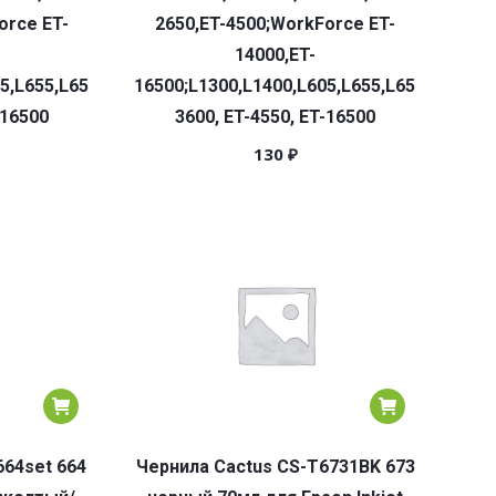
orce ET-
2650,ET-4500;WorkForce ET-
14000,ET-
5,L655,L656,L1455;ET-
16500;L1300,L1400,L605,L655,L656,L1455;E
-16500
3600, ET-4550, ET-16500
130
₽
664set 664
Чернила Cactus CS-T6731BK 673