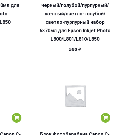
70мл для
черный/голубой/пурпурный/
hoto
желтый/светло-голубой/
/L850
светло-пурпурный набор
6×70мл для Epson Inkjet Photo
L800/L801/L810/L850
590
₽
Canon C-
Блок фотобарабана Canon C-