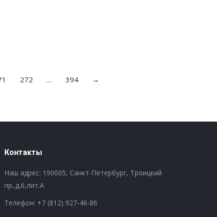
71
272
…
394
→
Контакты
Наш адрес: 190005, Санкт-Петербург, Троицкий
пр.,д.6,лит.А
Телефон:
+7 (812) 927-46-86