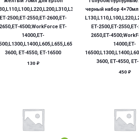
желтый 70мл для Epson
голубой/пурпурный
30,L110,L100,L220,L200,L310,L300,L360,L361,L380,L382,L35
черный набор 4×70мл
ET-2500,ET-2550,ET-2600,ET-
L130,L110,L100,L220,L
2650,ET-4500;WorkForce ET-
ET-2500,ET-2550,ET-
14000,ET-
2650,ET-4500;WorkF
500;L1300,L1400,L605,L655,L656,L1455;ET-
14000,ET-
3600, ET-4550, ET-16500
16500;L1300,L1400,L60
3600, ET-4550, ET
130
₽
450
₽