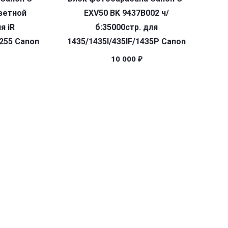
ветной
EXV50 BK 9437B002 ч/
я iR
б:35000стр. для
255 Canon
1435/1435I/435IF/1435P Canon
10 000
₽