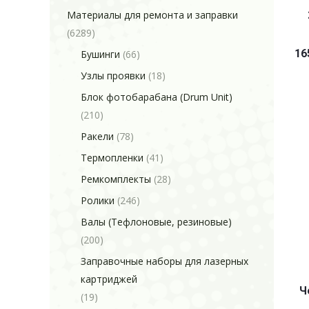
Материалы для ремонта и заправки
(6289)
16
Бушинги
(66)
Узлы проявки
(18)
Блок фотобарабана (Drum Unit)
(210)
Ракели
(78)
Термопленки
(41)
Ремкомплекты
(28)
Ролики
(246)
Валы (Тефлоновые, резиновые)
(200)
Заправочные наборы для лазерных
картриджей
Ч
(19)