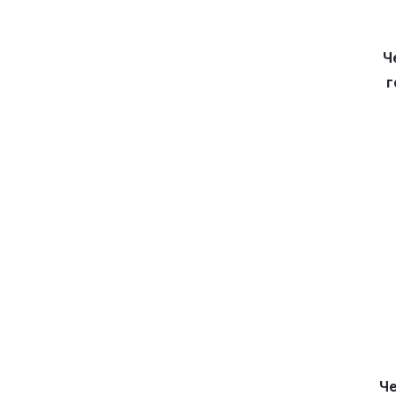
Ч
г
Че