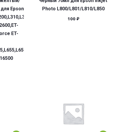
/желтый/
черный 70мл для Epson Inkjet
0,L355,L365,L395,L405,L485,L495,L555,L565,L575,Expressio
 для Epson
Photo L800/L801/L810/L850
200,L310,L300,L360,L361,L380,L382,L350,L355,L365,L395,L4
100
₽
2600,ET-
orce ET-
5,L655,L656,L1455;ET-
-16500