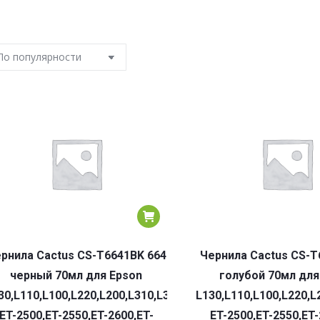
рнила Cactus CS-T6641BK 664
Чернила Cactus CS-T
черный 70мл для Epson
голубой 70мл для
30,L110,L100,L220,L200,L310,L300,L360,L361,L380,L382,L35
L130,L110,L100,L220,L
ET-2500,ET-2550,ET-2600,ET-
ET-2500,ET-2550,ET-