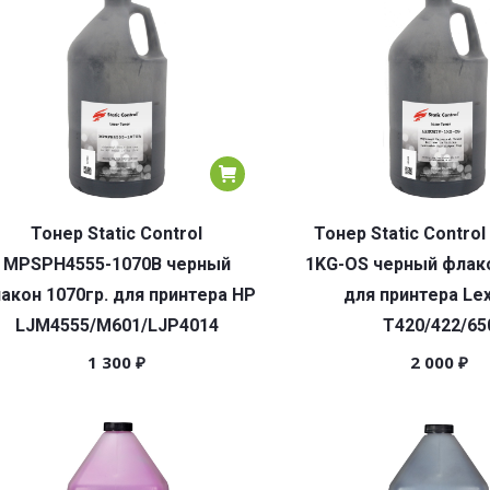
Тонер Static Control
Тонер Static Control
MPSPH4555-1070B черный
1KG-OS черный флако
акон 1070гр. для принтера HP
для принтера Le
LJM4555/M601/LJP4014
T420/422/65
1 300
₽
2 000
₽