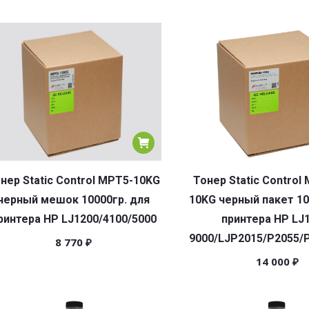
нер Static Control MPT5-10KG
Тонер Static Control
черный мешок 10000гр. для
10KG черный пакет 10
ринтера HP LJ1200/4100/5000
принтера HP LJ
9000/LJP2015/P2055/
8 770
₽
14 000
₽