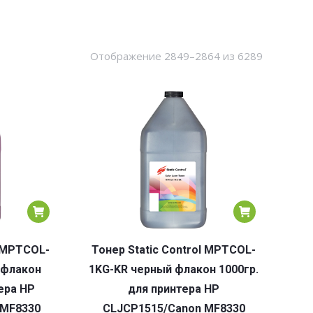
Сортировк
Отображение 2849–2864 из 6289
по
популярн
l MPTCOL-
Тонер Static Control MPTCOL-
 флакон
1KG-KR черный флакон 1000гр.
ера HP
для принтера HP
 MF8330
CLJCP1515/Canon MF8330