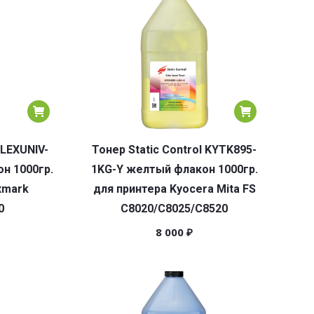
 LEXUNIV-
Тонер Static Control KYTK895-
н 1000гр.
1KG-Y желтый флакон 1000гр.
xmark
для принтера Kyocera Mita FS
0
C8020/C8025/C8520
8 000
₽