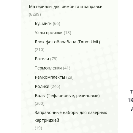
Материалы для ремонта и заправки
(6289)
Бушинги
(66)
Узлы проявки
(18)
Блок фотобарабана (Drum Unit)
(210)
Ракели
(78)
Термопленки
(41)
Ремкомплекты
(28)
Ролики
(246)
Т
Валы (Тефлоновые, резиновые)
1K
(200)
Заправочные наборы для лазерных
картриджей
(19)