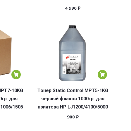
4 990
₽
 MPT7-10KG
Тонер Static Control MPT5-1KG
0гр. для
черный флакон 1000гр. для
/1006/1505
принтера HP LJ1200/4100/5000
900
₽