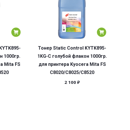
 KYTK895-
Тонер Static Control KYTK895-
н 1000гр.
1KG-C голубой флакон 1000гр.
a Mita FS
для принтера Kyocera Mita FS
8520
C8020/C8025/C8520
2 100
₽