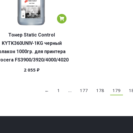
Тонер Static Control
KYTK360UNIV-1KG черный
флакон 1000гр. для принтера
ocera FS3900/3920/4000/4020
2 055
₽
←
1
…
177
178
179
1