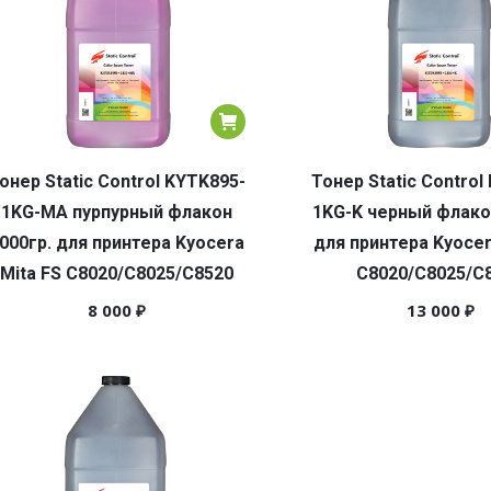
онер Static Control KYTK895-
Тонер Static Control
1KG-MA пурпурный флакон
1KG-K черный флако
000гр. для принтера Kyocera
для принтера Kyocer
Mita FS C8020/C8025/C8520
C8020/C8025/C
8 000
₽
13 000
₽