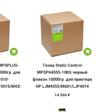
 MPSPLUS-
Тонер Static Control
000гр. для
MPSPH4555-10KG черный
1010-
флакон 10000гр. для принтера
P3015/M425/M525
HP LJM4555/M601/LJP4014
14 500
₽