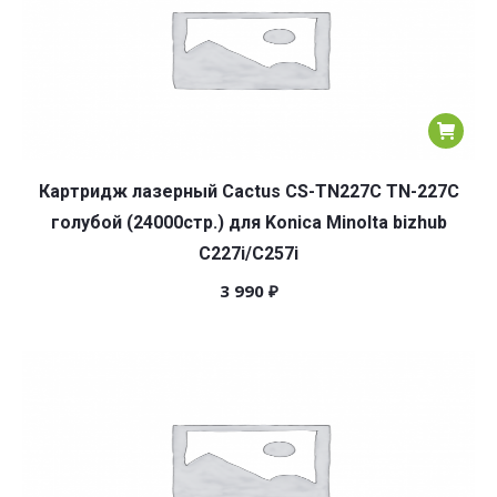
Картридж лазерный Cactus CS-TN227C TN-227C
голубой (24000стр.) для Konica Minolta bizhub
C227i/C257i
3 990
₽