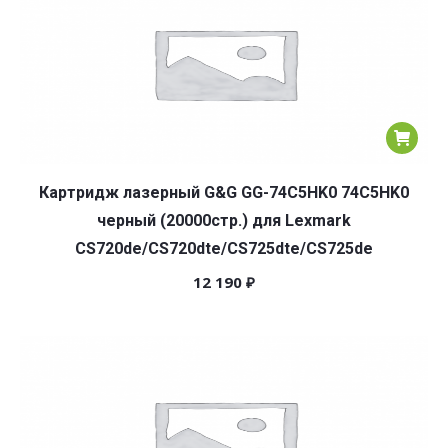
Картридж лазерный G&G GG-74C5HK0 74C5HK0
черный (20000стр.) для Lexmark
CS720de/CS720dte/CS725dte/CS725de
12 190
₽