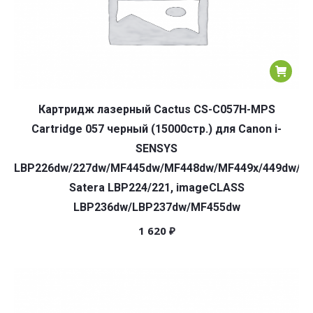
Картридж лазерный Cactus CS-C057H-MPS
Cartridge 057 черный (15000стр.) для Canon i-
SENSYS
LBP226dw/227dw/MF445dw/MF448dw/MF449x/449dw/LB
Satera LBP224/221, imageCLASS
LBP236dw/LBP237dw/MF455dw
1 620
₽