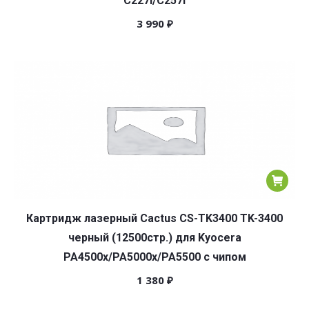
C227i/C257i
3 990
₽
Картридж лазерный Cactus CS-TK3400 TK-3400
черный (12500стр.) для Kyocera
PA4500x/PA5000x/PA5500 с чипом
1 380
₽