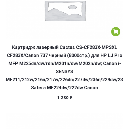
Картридж лазерный Cactus CS-CF283X-MPSXL
CF283X/Canon 737 черный (8000стр.) для HP LJ Pro
MFP M225dn/dw/rdn/M201n/dw/M202n/dw; Canon i-
SENSYS
MF211/212w/216n/217w/226dn/227dw/236n/229dw/231/
Satera MF224dw/222dw Canon
1 230
₽