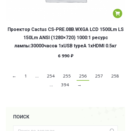
Проектор Cactus CS-PRE.08B.WXGA LCD 1500Lm LS
150Lm ANSI (1280×720) 1000:1 ресурс
лампы:30000часов 1xUSB typeA 1xHDMI 0.5кг
6 990
₽
←
1
…
254
255
256
257
258
…
394
→
ПОИСК