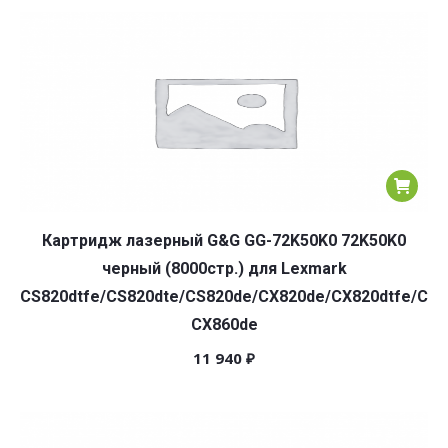
Картридж лазерный G&G GG-72K50K0 72K50K0
черный (8000стр.) для Lexmark
CS820dtfe/CS820dte/CS820de/CX820de/CX820dtfe/CX8
CX860de
11 940
₽