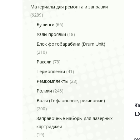
Материалы для ремонта и заправки
(6289)
Бушинги
(66)
Узлы проявки
(18)
Блок фотобарабана (Drum Unit)
(210)
Ракели
(78)
Термопленки
(41)
Ремкомплекты
(28)
Ролики
(246)
Валы (Тефлоновые, резиновые)
Ка
(200)
L
Заправочные наборы для лазерных
картриджей
(19)