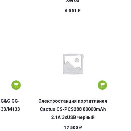
Xerox
6 561
₽
 G&G GG-
Электростанция портативная
133/M133
Cactus CS-PCS288 80000mAh
2.1A 3xUSB черный
17 500
₽