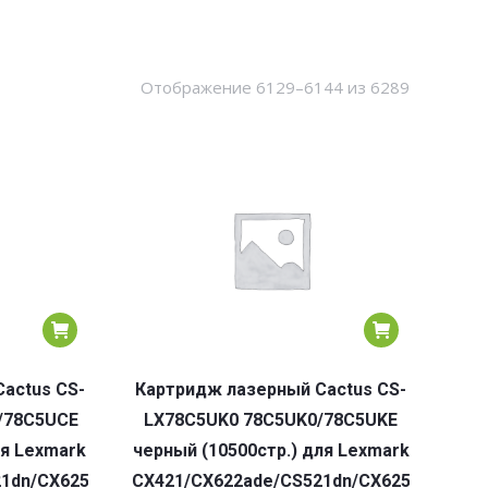
Сортировк
Отображение 6129–6144 из 6289
по
популярн
actus CS-
Картридж лазерный Cactus CS-
/78C5UCE
LX78C5UK0 78C5UK0/78C5UKE
ля Lexmark
черный (10500стр.) для Lexmark
1dn/CX625adhe/CS622de
CX421/CX622ade/CS521dn/CX625adhe/CS