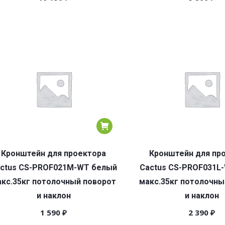
Кронштейн для проектора
Кронштейн для пр
ctus CS-PROF021M-WT белый
Cactus CS-PROF031L
кс.35кг потолочный поворот
макс.35кг потолочны
и наклон
и наклон
1 590
₽
2 390
₽