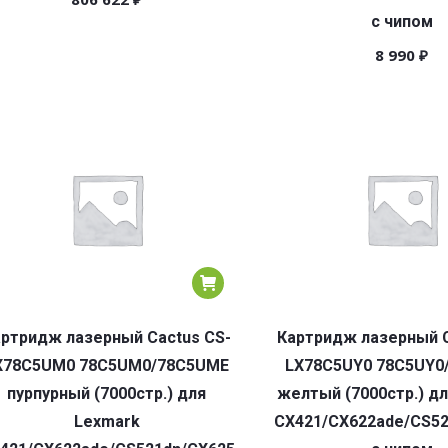
с чипом
8 990
₽
ртридж лазерный Cactus CS-
Картридж лазерный C
X78C5UM0 78C5UM0/78C5UME
LX78C5UY0 78C5UY0
пурпурный (7000стр.) для
желтый (7000стр.) д
Lexmark
CX421/CX622ade/CS52