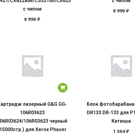
421/CX622ade/CS521dn/CX625adhe/CS622de
с чипом
с чипом
8 990
₽
8 990
₽
Картридж лазерный G&G GG-
Блок фотобарабана
106R03623
DR133 DR-133 для P
06R03624/106R03623 черный
Катюша
(15000стр.) для Xerox Phaser
1 504
₽