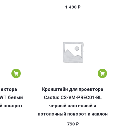
1 490
₽
оектора
Кронштейн для проектора
-WT белый
Cactus CS-VM-PREC01-BL
й поворот
черный настенный и
потолочный поворот и наклон
790
₽