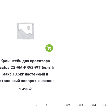
Кронштейн для проектора
actus CS-VM-PRV2-WT белый
макс.13.5кг настенный и
отолочный поворот и наклон
1 490
₽
←
1
…
382
383
384
3