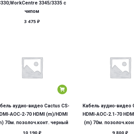
3330;WorkCentre 3345/3335 с
чипом
3 475
₽
бель аудио-видео Cactus CS-
Кабель аудио-видео 
DMI-AOC-2-70 HDMI (m)/HDMI
HDMI-AOC-2.1-70 HDM
m) 70м. позолоч.конт. черный
(m) 70м. позолоч.кон
10 190
₽
9 800
₽