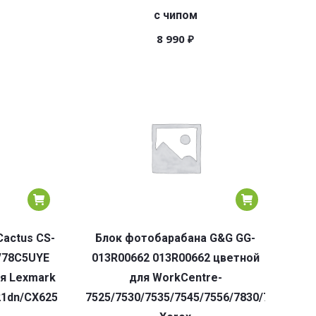
с чипом
8 990
₽
actus CS-
Блок фотобарабана G&G GG-
/78C5UYE
013R00662 013R00662 цветной
ля Lexmark
для WorkCentre-
1dn/CX625adhe/CS622de
7525/7530/7535/7545/7556/7830/7835/784