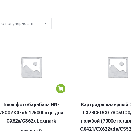
Блок фотобарабана NN-
Картридж лазерный C
78C0ZK0 ч/б:125000стр. для
LX78C5UC0 78C5UC0
CX62x/CS62x Lexmark
голубой (7000стр.) д
CX421/CX622ade/CS52
806 622
₽